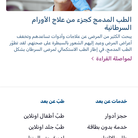
الطب المدمج كجزء من علاج الأورام
السرطانية
يبحث الكثير من المرضى عن علاجات وأدوات تساعدهم وتخفف
أعراض المرض وعيد إليهم الشعور بالسيطرة على صحتهم. لقد تطوّر
الطب المدمج، في إطار الطب الاستكمالي لمرضى السرطان بشكل
كبير على مدار السنوات الماضية، وهو يندمج في علاجات مساندة في
لمواصلة القراءة
المراكز الصحية في البلاد وأرجاء العالم.
خدمات عن بعد
طبّ عن بعد
حجز أدوار
طبّ أطفال اونلاين
خدمة بدون بطاقة
طبّ جلد اونلاين