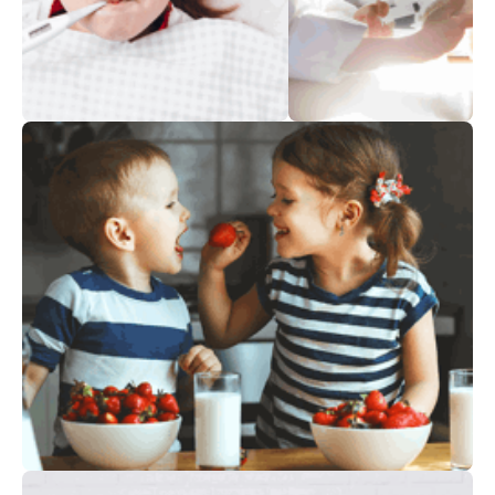
تطعيمات
حافظوا على صحتكم!
الرضّع
والأطفال