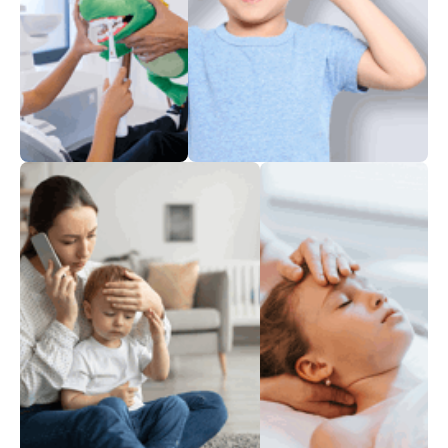
للتمتع ببصر 6/6
ابتسامة كاملة