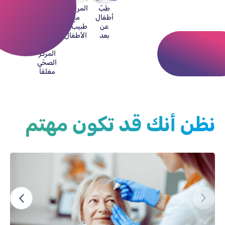
طبّ
المراسلة
الخدمات
أطفال
مع
الطبّية
عن
طبيب/ة
الطارئة،
بعد
الأطفال
حين
يكون
المركز
الصحّي
مغلقا
نظن أنك قد تكون مهتم