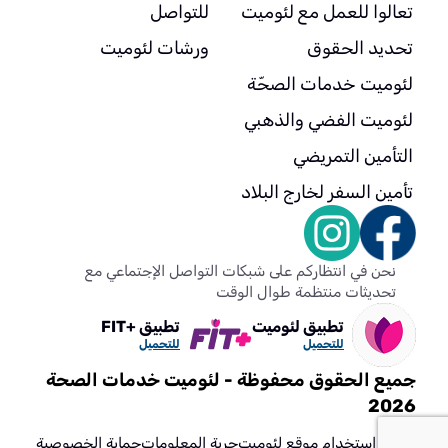
تعالوا للعمل مع لئوميت
للتواصل
تحديد الحقوق
ورشات لئوميت
لئوميت خدمات الصحّة
لئوميت الفضي والذهبي
التأمين التمريضي
تأمين السفر لخارج البلاد
نحن في انتظاركم على شبكات التواصل الإجتماعي مع
تحديثات منتظمة طوال الوقت
تطبيق لئوميت
تطبيق +FIT
للتحميل
للتحميل
جميع الحقوق محفوظة - لئوميت خدمات الصحة
2026
شروط استخدام موقع لئوميت
حرية المعلومات
حماية الخصوصية