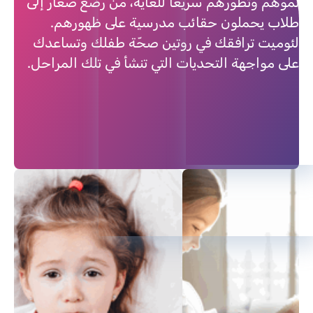
نموهم وتطورهم سريعا للغاية، من رضّع صغار إلى
طلاب يحملون حقائب مدرسية على ظهورهم.
لئوميت ترافقك في روتين صحّة طفلك وتساعدك
على مواجهة التحديات التي تنشأ في تلك المراحل.