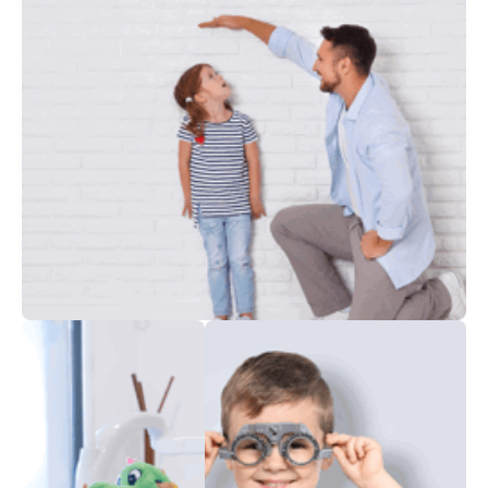
تغذية الرضّع والأطفال
نمو الطفل/ة