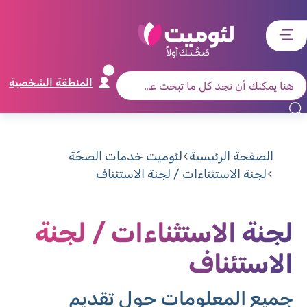
דלג
דלג
דלג
דלג
לתוכן
לאזור
לרכיב
לתפריט
ראשי
חיפוש
מרכזי
קישורים
תחתון
المنطقة الشخصية
الصفحة الرئيسية
لئوميت خدمات الصحّة
لجنة الاستثناءات / لجنة الاستئناف
لجنة الاستثناءات / لجنة
الاستئناف
جميع المعلومات حول تقديم