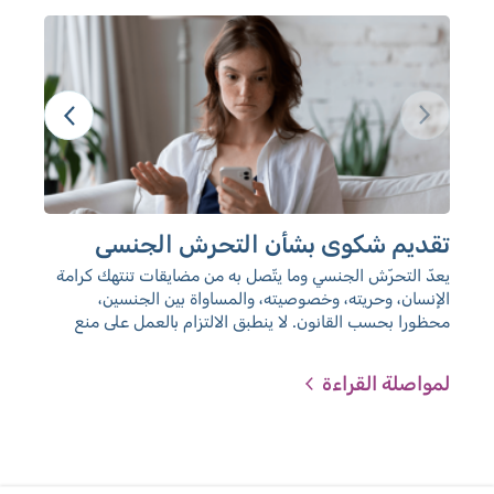
تقديم شكوى بشأن التحرش الجنسي
شر
يعدّ التحرّش الجنسي وما يتّصل به من مضايقات تنتهك كرامة
شرو
الإنسان، وحريته، وخصوصيته، والمساواة بين الجنسين،
محظورا بحسب القانون. لا ينطبق الالتزام بالعمل على منع
التحرش الجنسي على علاقات العمل وحدها، بل أيضا بكل ما
يتعلق بالعلاقة بين المعالج والمتعالج، وبناء عليه فإن لئوميت
لمواصلة القراءة
لمو
التي توفر خدمات لأكثر من 700 ألف زبونا وزبونة، تعمل من
أجل الحفاظ على بيئة قائمة على الاحترام، وخالية من
التحرشات.