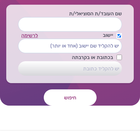
שם העובד/ת הסוציאלי/ת
יישוב
לרשימה
בכתובת או בקרבתה
חיפוש