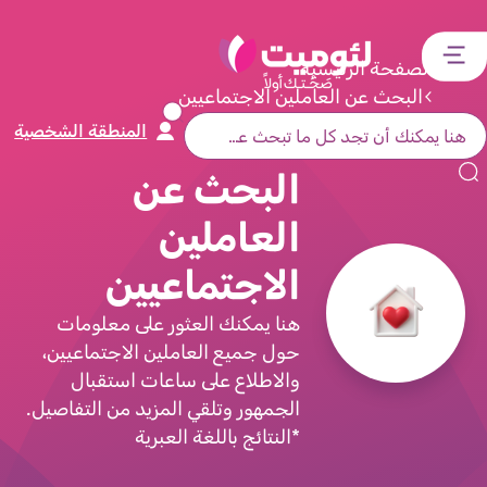
דלג
דלג
דלג
דלג
לתוכן
לאזור
לרכיב
לתפריט
الصفحة الرئيسية
ראשי
חיפוש
מרכזי
קישורים
البحث عن العاملين الاجتماعيين
תחתון
المنطقة الشخصية
البحث عن
العاملين
الاجتماعيين
هنا يمكنك العثور على معلومات
حول جميع العاملين الاجتماعيين،
والاطلاع على ساعات استقبال
الجمهور وتلقي المزيد من التفاصيل.
*النتائج باللغة العبرية