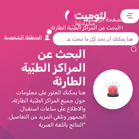
דלג
דלג
דלג
דלג
לתוכן
לאזור
לרכיב
לתפריט
الصفحة الرئيسية
ראשי
חיפוש
מרכזי
קישורים
البحث عن المراكز الطبّية الطارئة
תחתון
المنطقة الشخصية
البحث عن
المراكز الطبّية
الطارئة
هنا يمكنك العثور على معلومات
حول جميع المراكز الطبّية الطارئة،
والاطلاع على ساعات استقبال
الجمهور وتلقي المزيد من التفاصيل.
*النتائج باللغة العبرية