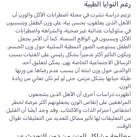
رغم النوايا الطيبة
تزعم دراسة نشرت في مجلة اضطرابات الأكل والوزن أن
الأهل الذين يعلقون، بحسن نية، على وزن الطفل ويتسببون
في سلوكيات غذائية غير صحية، والشراهة واضطرابات
الأكل ويسببون في الواقع السمنة. كما أن الأمر يجعل
الطفل يستوعب الصور النمطية السلبية حول وزن الجسم.
ويكون التأثير أكثر تدميراً بشكل رئيسي على الفتيات بسبب
الرسائل الاجتماعية الخاصة بهن. يمكن لتعليق أحد
الوالدين حول وزن ابنته أن يسبب عدم رضاها عن وزنها
طيلة حياتها بشكل مزمن، حتى لو لم تكن تعاني من زيادة
الوزن.
أظهرت دراسات أخرى أن الأهل الذين يشجعون
المراهقين على إنقاص الوزن يجعلونهم أكثر عرضة لخطر
انخفاض احترام الذات والاكتئاب. وقد وجد أيضًا أن القليل
من التعليقات لها تأثير مماثل للعديد من التعليقات طوال
الوقت.
معالجة مشاكل الوزن من دون التحدث عن