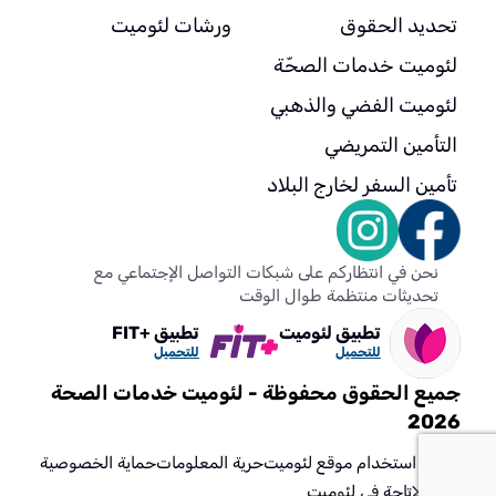
تحديد الحقوق
ورشات لئوميت
لئوميت خدمات الصحّة
لئوميت الفضي والذهبي
التأمين التمريضي
تأمين السفر لخارج البلاد
نحن في انتظاركم على شبكات التواصل الإجتماعي مع
تحديثات منتظمة طوال الوقت
تطبيق لئوميت
تطبيق +FIT
للتحميل
للتحميل
جميع الحقوق محفوظة - لئوميت خدمات الصحة
2026
شروط استخدام موقع لئوميت
حرية المعلومات
حماية الخصوصية
مراكز
الإتاحة في لئوميت