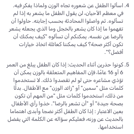
اسألوا الطفل عن شعوره تجاه الوزن ولماذا يفكر فيه.
في معظم الأحيان، لن يقول الطفل ما يشعر به إذا لم
تسألوه. ثم واصلوا المحادثة بحسب إجابته. حاولوا أن
تفهموا ما إذا كان يشعر بالخجل وما الذي يجعله يشعر
بالرضا عن نفسه. يمكنكم أن تسألوه "كيف يمكنك أن
تكون أكثر صحة؟ كيف يمكننا كعائلة اتخاذ خيارات
أفضل؟".
كونوا حذرين أثناء الحديث: إذا كان الطفل يبلغ من العمر
6 أو 16 عامًا، فإن المفاهيم المتعلقة بالوزن يمكن أن
تؤذي مشاعره حتى لو لم تقصدوا ذلك. لا تستخدموا
كلمات مثل "سمين" أو "زائد الوزن" مع الأطفال. بدلًا
من ذلك، استخدموا كلمات مثل "من المهم أن تكون
بصحة جيدة" أو "أن تشعر بالرضا". خذوا رأي الأطفال
بعين الاعتبار : إذا كان الطفل أكثر نضجا وأبدى اهتماما
بالحديث عن وزنه، فعليكم سؤاله عن الكلمة التي يفضل
استخدامها.