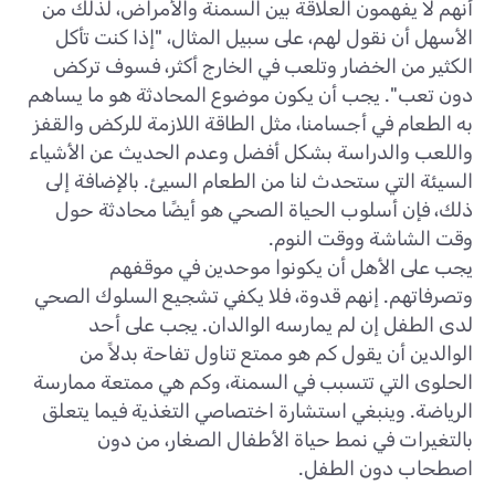
أنهم لا يفهمون العلاقة بين السمنة والأمراض، لذلك من
الأسهل أن نقول لهم، على سبيل المثال، "إذا كنت تأكل
الكثير من الخضار وتلعب في الخارج أكثر، فسوف تركض
دون تعب". يجب أن يكون موضوع المحادثة هو ما يساهم
به الطعام في أجسامنا، مثل الطاقة اللازمة للركض والقفز
واللعب والدراسة بشكل أفضل وعدم الحديث عن الأشياء
السيئة التي ستحدث لنا من الطعام السيئ. بالإضافة إلى
ذلك، فإن أسلوب الحياة الصحي هو أيضًا محادثة حول
وقت الشاشة ووقت النوم.
يجب على الأهل أن يكونوا موحدين في موقفهم
وتصرفاتهم. إنهم قدوة، فلا يكفي تشجيع السلوك الصحي
لدى الطفل إن لم يمارسه الوالدان. يجب على أحد
الوالدين أن يقول كم هو ممتع تناول تفاحة بدلاً من
الحلوى التي تتسبب في السمنة، وكم هي ممتعة ممارسة
الرياضة. وينبغي استشارة اختصاصي التغذية فيما يتعلق
بالتغيرات في نمط حياة الأطفال الصغار، من دون
اصطحاب دون الطفل.