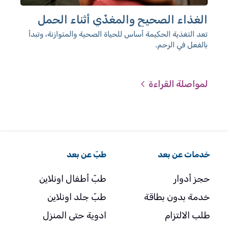
الغذاء الصحيح والمغذّي أثناء الحمل
عن 
تعد التغذية الحكيمة أساس للحياة الصحية والمتوازنة، وتبدأ
قليل
بالفعل في الرحم.
ورغم
نهاي
يجتز
والب
لمواصلة القراءة
لمو
الص
الظو
خدمات عن بعد
طبّ عن بعد
حجز أدوار
طبّ أطفال اونلاين
خدمة بدون بطاقة
طبّ جلد اونلاين
طلب الالتزام
ادوية حتى المنزل