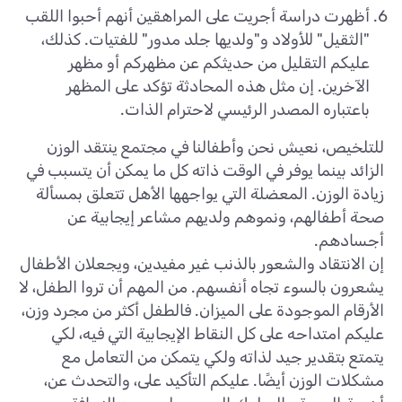
أظهرت دراسة أجريت على المراهقين أنهم أحبوا اللقب
"الثقيل" للأولاد و"ولديها جلد مدور" للفتيات. كذلك،
عليكم التقليل من حديثكم عن مظهركم أو مظهر
الآخرين. إن مثل هذه المحادثة تؤكد على المظهر
باعتباره المصدر الرئيسي لاحترام الذات.
للتلخيص، نعيش نحن وأطفالنا في مجتمع ينتقد الوزن
الزائد بينما يوفر في الوقت ذاته كل ما يمكن أن يتسبب في
زيادة الوزن. المعضلة التي يواجهها الأهل تتعلق بمسألة
صحة أطفالهم، ونموهم ولديهم مشاعر إيجابية عن
أجسادهم.
إن الانتقاد والشعور بالذنب غير مفيدين، ويجعلان الأطفال
يشعرون بالسوء تجاه أنفسهم. من المهم أن تروا الطفل، لا
الأرقام الموجودة على الميزان. فالطفل أكثر من مجرد وزن،
عليكم امتداحه على كل النقاط الإيجابية التي فيه، لكي
يتمتع بتقدير جيد لذاته ولكي يتمكن من التعامل مع
مشكلات الوزن أيضًا. عليكم التأكيد على، والتحدث عن،