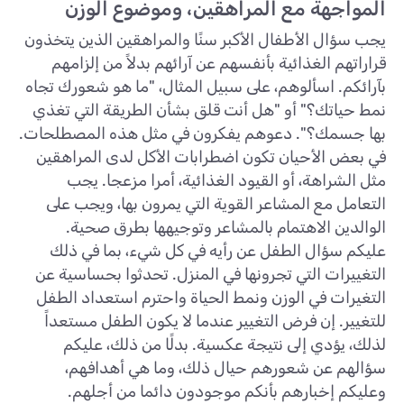
المواجهة مع المراهقين، وموضوع الوزن
يجب سؤال الأطفال الأكبر سنًا والمراهقين الذين يتخذون
قراراتهم الغذائية بأنفسهم عن آرائهم بدلاً من إلزامهم
بآرائكم. اسألوهم، على سبيل المثال، "ما هو شعورك تجاه
نمط حياتك؟" أو "هل أنت قلق بشأن الطريقة التي تغذي
بها جسمك؟". دعوهم يفكرون في مثل هذه المصطلحات.
في بعض الأحيان تكون اضطرابات الأكل لدى المراهقين
مثل الشراهة، أو القيود الغذائية، أمرا مزعجا. يجب
التعامل مع المشاعر القوية التي يمرون بها، ويجب على
الوالدين الاهتمام بالمشاعر وتوجيهها بطرق صحية.
عليكم سؤال الطفل عن رأيه في كل شيء، بما في ذلك
التغييرات التي تجرونها في المنزل. تحدثوا بحساسية عن
التغيرات في الوزن ونمط الحياة واحترم استعداد الطفل
للتغيير. إن فرض التغيير عندما لا يكون الطفل مستعداً
لذلك، يؤدي إلى نتيجة عكسية. بدلًا من ذلك، عليكم
سؤالهم عن شعورهم حيال ذلك، وما هي أهدافهم،
وعليكم إخبارهم بأنكم موجودون دائما من أجلهم.