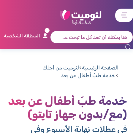
דלג
דלג
דלג
דלג
לתוכן
לאזור
לרכיב
לתפריט
ראשי
חיפוש
מרכזי
קישורים
תחתון
المنطقة الشخصية
الصفحة الرئيسية
لئوميت من أجلك
خدمة طبّ أطفال عن بعد
خدمة طبّ أطفال عن بعد
(مع/بدون جهاز تايتو)
في عطلات نهاية الأسبوع وفي