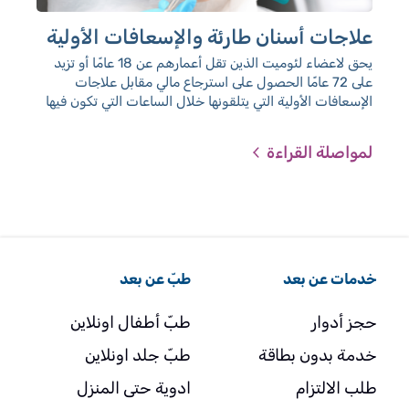
علاجات أسنان طارئة والإسعافات الأولية
تقو
صح
يحق لاعضاء لئوميت الذين تقل أعمارهم عن 18 عامًا أو تزيد
على 72 عامًا الحصول على استرجاع مالي مقابل علاجات
يعد 
الإسعافات الأولية التي يتلقونها خلال الساعات التي تكون فيها
أطفا
العيادات المتعاقدة مع لئوميت مغلقة، لدى طبيب أسنان غير
إيجا
متعاقد مع لئوميت.
لمواصلة القراءة
لمو
خدمات عن بعد
طبّ عن بعد
حجز أدوار
طبّ أطفال اونلاين
خدمة بدون بطاقة
طبّ جلد اونلاين
طلب الالتزام
ادوية حتى المنزل