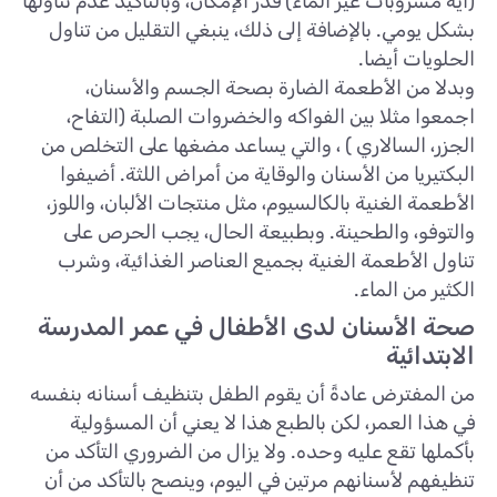
(أية مشروبات غير الماء) قدر الإمكان، وبالتأكيد عدم تناولها
بشكل يومي. بالإضافة إلى ذلك، ينبغي التقليل من تناول
الحلويات أيضا.
وبدلا من الأطعمة الضارة بصحة الجسم والأسنان،
اجمعوا مثلا بين الفواكه والخضروات الصلبة (التفاح،
الجزر، السالاري ) ، والتي يساعد مضغها على التخلص من
البكتيريا من الأسنان والوقاية من أمراض اللثة. أضيفوا
الأطعمة الغنية بالكالسيوم، مثل منتجات الألبان، واللوز،
والتوفو، والطحينة. وبطبيعة الحال، يجب الحرص على
تناول الأطعمة الغنية بجميع العناصر الغذائية، وشرب
الكثير من الماء.
صحة الأسنان لدى الأطفال في عمر المدرسة
الابتدائية
من المفترض عادةً أن يقوم الطفل بتنظيف أسنانه بنفسه
في هذا العمر، لكن بالطبع هذا لا يعني أن المسؤولية
بأكملها تقع عليه وحده. ولا يزال من الضروري التأكد من
تنظيفهم لأسنانهم مرتين في اليوم، وينصح بالتأكد من أن