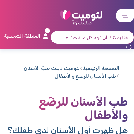
דלג
דלג
דלג
דלג
לתוכן
לאזור
לרכיב
לתפריט
ראשי
חיפוש
מרכזי
קישורים
תחתון
المنطقة الشخصية
الصفحة الرئيسية
لئوميت دينت طبّ الأسنان
طب الأسنان للرضّع والأطفال
طب الأسنان للرضّع
والأطفال
هل ظهرت أول الأسنان لدى طفلك؟