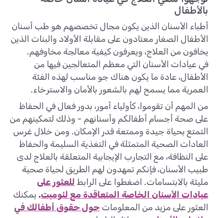
بالأطفال
أطباء الأسنان الذين يكون مجال تخصصهم هو طب أسنان
الأطفال الصغار معتادون على مقابلة الأولاد والبنات الذين
يخافون من العلاج، ويعرفون كيفية معالجة مخاوفهم.
في عيادات الأسنان التي معظم المتعالجين فيها من
الأطفال، عادة ما يكون هناك جو مناسب لهذه الفئة
العمرية مما يسمح لهم بالشعور بالأمان والاسترخاء.
من المهم أن تقوموا، كأولياء أمور، بدور فعال في الحفاظ
على صحة أجسام أطفالكم وأسنانهم - وذلك لتمكينهم من
التمتع بحياة جيدة وممتعة قدر الإمكان. ومن خلال غرس
العادات الصحية المتمثلة في التغذية السليمة والحفاظ
على النظافة، مع التجارب الإيجابية المتعلقة بالعلاج لدى
طبيب الأسنان، فإنكم تمهدون لهم الطريق لحياة صحية
مليئة بالابتسامات. اضغطوا على الرابط
للعثور على
عيادات الأسنان الخاصة المتعاقدة مع لئوميت
.
يمكنك
العثور على مزيد من المعلومات
حول حقوق أطفالك في