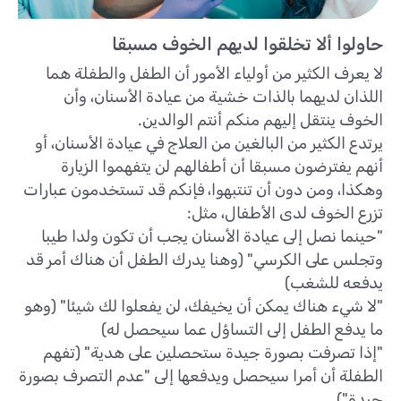
حاولوا ألا تخلقوا لديهم الخوف مسبقا
لا يعرف الكثير من أولياء الأمور أن الطفل والطفلة هما
اللذان لديهما بالذات خشية من عيادة الأسنان، وأن
الخوف ينتقل إليهم منكم أنتم الوالدين.
يرتدع الكثير من البالغين من العلاج في عيادة الأسنان، أو
أنهم يفترضون مسبقا أن أطفالهم لن يتفهموا الزيارة
وهكذا، ومن دون أن تنتبهوا، فإنكم قد تستخدمون عبارات
تزرع الخوف لدى الأطفال، مثل:
"حينما نصل إلى عيادة الأسنان يجب أن تكون ولدا طيبا
وتجلس على الكرسي" (وهنا يدرك الطفل أن هناك أمر قد
يدفعه للشغب)
"لا شيء هناك يمكن أن يخيفك، لن يفعلوا لك شيئا" (وهو
ما يدفع الطفل إلى التساؤل عما سيحصل له)
"إذا تصرفت بصورة جيدة ستحصلين على هدية" (تفهم
الطفلة أن أمرا سيحصل ويدفعها إلى "عدم التصرف بصورة
جيدة")