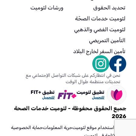
تحديد الحقوق
ورشات لئوميت
لئوميت خدمات الصحّة
لئوميت الفضي والذهبي
التأمين التمريضي
تأمين السفر لخارج البلاد
نحن في انتظاركم على شبكات التواصل الإجتماعي مع
تحديثات منتظمة طوال الوقت
تطبيق لئوميت
تطبيق +FIT
للتحميل
للتحميل
جميع الحقوق محفوظة - لئوميت خدمات الصحة
2026
شروط استخدام موقع لئوميت
حرية المعلومات
حماية الخصوصية
مراكز
الإتاحة في لئوميت