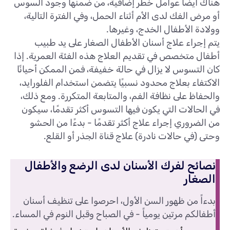
هناك أيضا عوامل خطر إضافية، من ضمنها وجود السوس
أو مرض الفك لدى الأم أثناء الحمل، وفي الفترة التالية،
وولادة الأطفال الخدج، وغيرها.
يتم إجراء علاج أسنان الأطفال الصغار على يد طبيب
أطفال متخصص في تقديم العلاج هذه الفئة العمرية. إذا
كان التسوس لا يزال في حالة خفيفة، فمن الممكن أحيانًا
الاكتفاء بعلاج محدود نسبيًا يتضمن استخدام الفلورايد،
والحفاظ على نظافة الفم، والمتابعة المتكررة. ومع ذلك،
في الحالات التي يكون فيها التسوس أكثر تقدمًا، سيكون
من الضروري إجراء علاج أكثر تقدمًا - بدءًا من الحشو
وحتى (في حالات نادرة) علاج قناة الجذر أو القلع.
نصائح لفرك الأسنان لدى الرضع والأطفال
الصغار
بدءاً من ظهور السن الأول، احرصوا على تنظيف أسنان
أطفالكم مرتين يومياً - في الصباح وقبل النوم في المساء.