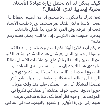
كيف يمكن لنا أن نجعل زيارة عيادة الأسنان
تجربة إيجابية لدى الأطفال؟
نحن ندرك ما تفكرون به: صحيح أنه من المهم الحفاظ على
صحة الأسنان، لكن طفلنا غير مستعد لزيارة طبيب الأسنان
تحت أي ظرف. وفي المرة الأخيرة بدأ طفلي بالشغب
بمجرد جلوسه على الكرسي. إذا، ما الذي يمكن فعله رغم
ذلك؟
عليكم أن تتذكروا أولا أنكم لستم وحدكم، وأن أطفالكم
ليسوا الوحيدين الذين يعيشون هذه المشاعر. يشعر الكثير
من البالغين والأطفال بالارتداع من علاجات الأسنان. غالبًا
ما يؤدي هذا التردد إلى تجنب الفحص لدى العيادة أو
الخضوع للعلاجات "البسيطة" نسبيًا، مما قد يؤدي في
النهاية إلى تفاقم المشكلة والحاجة إلى إجراء علاج أكثر
تعقيدًا لمشكلة كان من الممكن حلها منذ وقت طويل.
جربوا معرفة سبب خوف طفلكم أو طفلتكم. فكروا في
الموقف من وجهة نظر أطفالكم: هناك شخص غريب
عنهم (في الزيارة الأولى) أو شعروا بالتهديد منه في الماضي