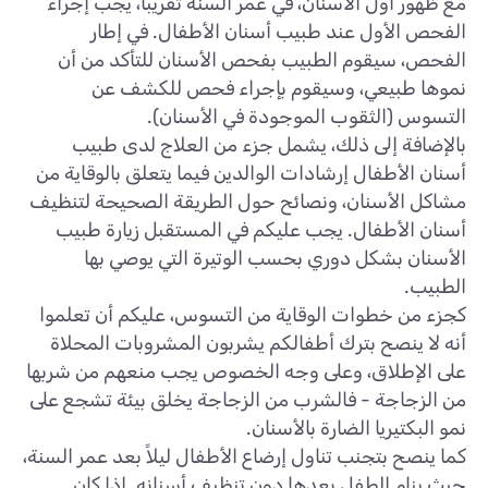
مع ظهور أول الأسنان، في عمر السنة تقريبًا، يجب إجراء
الفحص الأول عند طبيب أسنان الأطفال. في إطار
الفحص، سيقوم الطبيب بفحص الأسنان للتأكد من أن
نموها طبيعي، وسيقوم بإجراء فحص للكشف عن
التسوس (الثقوب الموجودة في الأسنان).
بالإضافة إلى ذلك، يشمل جزء من العلاج لدى طبيب
أسنان الأطفال إرشادات الوالدين فيما يتعلق بالوقاية من
مشاكل الأسنان، ونصائح حول الطريقة الصحيحة لتنظيف
أسنان الأطفال. يجب عليكم في المستقبل زيارة طبيب
الأسنان بشكل دوري بحسب الوتيرة التي يوصي بها
الطبيب.
كجزء من خطوات الوقاية من التسوس، عليكم أن تعلموا
أنه لا ينصح بترك أطفالكم يشربون المشروبات المحلاة
على الإطلاق، وعلى وجه الخصوص يجب منعهم من شربها
من الزجاجة - فالشرب من الزجاجة يخلق بيئة تشجع على
نمو البكتيريا الضارة بالأسنان.
كما ينصح بتجنب تناول إرضاع الأطفال ليلاً بعد عمر السنة،
حيث ينام الطفل بعدها دون تنظيف أسنانه. إذا كان