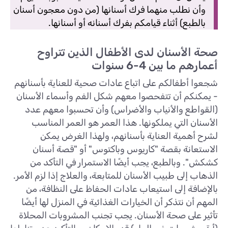
وأن نطلب منهما فرك أسنانها (من دون معجون أسنان
بالطبع) أثناء قيامكم بفرك أسنانه أو أسنانها.
صحة الأسنان لدى الأطفال الذين تتراوح
أعمارهم ما بين 4-6 سنوات
شجعوا أطفالكم على اتباع عادات صحية للعناية بأسنانهم
- يمكنكم أن تتفحصوا معهم شكل الفم وأسماء الأسنان
(القواطع والأنياب والأضراس) وأن تحسبوا معهم عدد
الأسنان التي يملكونها. هذا العمر هو العمر المناسب
لشرح أهمية العناية بأسنانهم، ولهذا الغرض يمكن
الاستعانة بقصة "كاريوس وباكتوس" أو "قصة أسنان
كشكش". وبالطبع، يجب أيضًا الاستمرار في التأكد من
الذهاب إلى طبيب الأسنان للمتابعة، والعلاج إذا لزم الأمر.
بالإضافة إلى استيعاب عادات الحفاظ على النظافة، من
المهم أن نتذكر أن الخيارات الغذائية في المنزل لها أيضًا
تأثير على صحة الأسنان. يجب تجنب المشروبات المحلاة