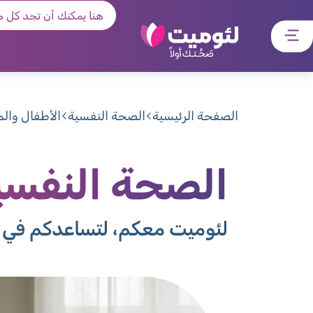
דלג
דלג
דלג
דלג
לתוכן
לאזור
לרכיב
לתפריט
ראשי
חיפוש
מרכזי
קישורים
תחתון
الصفحة الرئيسية
الصحة النفسية
الأطفال وال
الصحة النفسي
لئوميت معكم، لتساعدكم في ج