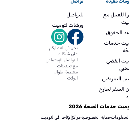
مات مفيدة
تواصل
لتي
وا للعمل مع
للتواصل
ميت
ورشات لئوميت
يد الحقوق
ميت خدمات
نحن في انتظاركم
ّة
على شبكات
التواصل الإجتماعي
ميت الفضي
مع تحديثات
ذهبي
منتظمة طوال
مين التمريضي
الوقت
ن السفر لخارج
د
يت خدمات الصحة 2026
المعلومات
حماية الخصوصية
مراكز
الإتاحة في لئوميت