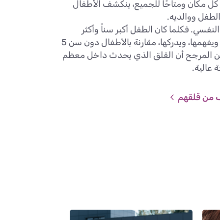
 كل مكان ومتاحًا للجميع، ينكشف الأطفال
الطفل ووالديه.
فسي. فكلما كان الطفل أكبر سناً وأكثر
نضجاً، كلما كان أكثر انكشافا على المعلومات المحيطة به، ويفهمها، ويدركها، مقارنة بالأطفال دون سن 5
، من المرجح أن القلق الذي يحدث داخل معظم
 عالية.
ف من قلقهم