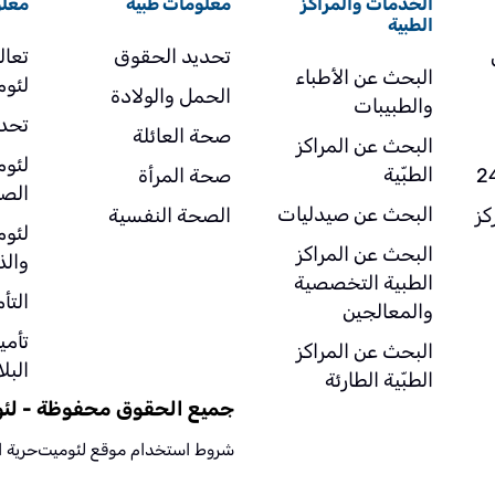
الخدمات والمراكز
معلومات طبية
معلو
الطفل داخل السيارة، حوادث السير ا
الطبية
يكون فيها الطفل ماشيا، وحوادث
تحديد الحقوق
تعال
الدراجات.
البحث عن الأطباء
لئو
الحمل والولادة
والطبيبات
تحد
صحة العائلة
البحث عن المراكز
لئو
الطبّية
صحة المرأة
الصح
البحث عن صيدليات
- مركز
الصحة النفسية
لئو
البحث عن المراكز
وال
الطبية التخصصية
التأ
والمعالجين
تأمي
البحث عن المراكز
البلا
الطبّية الطارئة
جميع الحقوق محفوظة - لئوم
شروط استخدام موقع لئوميت
حرية 