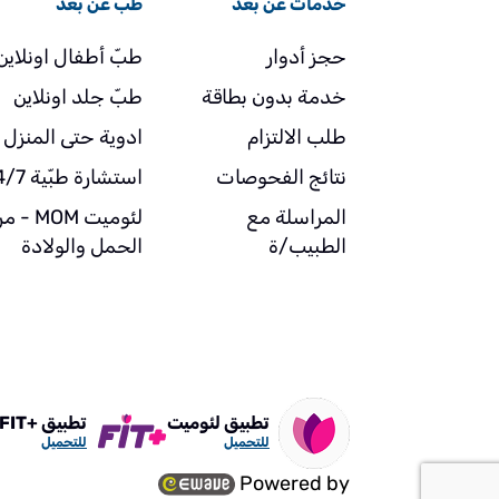
خدمات عن بعد
طبّ عن بعد
حجز أدوار
طبّ أطفال اونلاين
خدمة بدون بطاقة
طبّ جلد اونلاين
طلب الالتزام
ادوية حتى المنزل
نتائج الفحوصات
استشارة طبّية 24/7
المراسلة مع
لئوميت MOM 
الطبيب/ة
الحمل والولادة
تطبيق لئوميت
تطبيق +FIT
للتحميل
للتحميل
Powered by