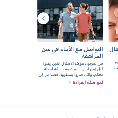
فال
التواصل مع الأبناء في سن
معالجة الجرو
المراهقة
تخييطها أو إلص
م
هل تعرفون هؤلاء الأطفال الذين رغبوا
هل تعرض طفلكم للج
م،
قبل زمن ليس بالبعيد بقضاء أية لحظة
الجرح أو ألصقوه؟ إل
ة
معكم، والآن صاروا يستفزون غضبا من كل
مكان الإصابة
، وفي
ما تقولونه، ويطلبون منكم الخروج من
لمواصلة القراءة
لمواصلة القراءة
يد،
غرفتهم؟ مرحبا بكم في عداد أهالي
 فإن
المراهقين. ما الذي ينبغي القيام به الآن؟
كيف يمكنكم التواصل معهم. وما الذي
بعة
يعيشونه في هذه المرحلة؟
ها