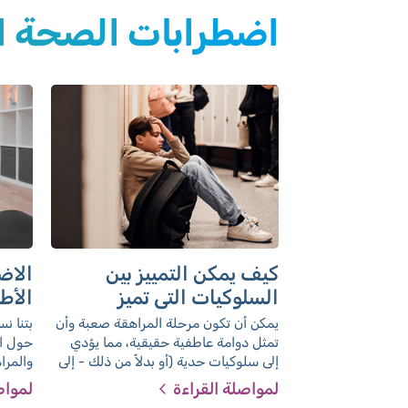
اضطرابات الصحة ال
كيف يمكن التمييز بين
الاض
السلوكيات التي تميز
الأط
المراهقين، والحزن أو
يمكن أن تكون مرحلة المراهقة صعبة وأن
بتنا نس
الاكتئاب اللذان يتطلبان
تمثل دوامة عاطفية حقيقية، مما يؤدي
حول ال
إلى سلوكيات حدية (أو بدلاً من ذلك - إلى
والمرا
علاجا؟
الانغلاق). في بعض الأحيان تكون هذه
أن الأ
لمواصلة القراءة
لمواص
السلوكيات مناسبة للعمر وتختفي من
الظواه