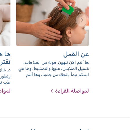
عن القمل
ها ه
تقتر
ها أنتم الآن تنهون جولة من العلاجات،
للرو
غسيل الملابس، غليها والتمشيط، وها هي
د. شاي
ابنتكم تبدأ بالحك من جديد، وها أنتم
وتطور 
تعثرون لدى طفلكم على الصئبان (بيض
طب نوم
القمل). تعالوا واقرأوا ما هي الطريقة
لعودة 
لمواصلة القراءة
لمواص
الأنجع لمنع هذه الظاهرة
أجل تخ
المدرس