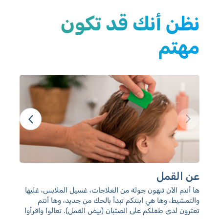
نظن أنك قد تكون
مهتم
عن القمل
ال
ها أنتم الآن تنهون جولة من العلاجات، غسيل الملابس، غليها
معل
والتمشيط، وها هي ابنتكم تبدأ بالحك من جديد، وها أنتم
للح
تعثرون لدى طفلكم على الصئبان (بيض القمل). تعالوا واقرأوا