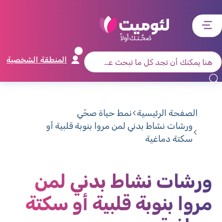
דלג
דלג
דלג
דלג
לתוכן
לאזור
לרכיב
לתפריט
ראשי
חיפוש
מרכזי
קישורים
תחתון
المنطقة الشخصية
الصفحة الرئيسية
نمط حياة صحّي
ورشات نشاط بدني لمن مروا بنوبة قلبية أو
سكتة دماغية
ورشات نشاط بدني لمن
مروا بنوبة قلبية أو سكتة