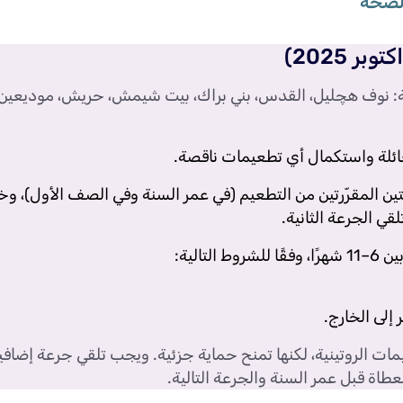
لصحة
 2025)
الية: نوف هچليل، القدس، بني براك، بيت شيمش، حريش، موديعي
لعائلة واستكمال أي تطعيمات ناقصة.
عتين المقرّرتين من التطعيم (في عمر السنة وفي الصف الأول)، 
قي الجرعة الثانية.
إلى الخارج.
ت الروتينية، لكنها تمنح حماية جزئية. ويجب تلقي جرعة إضافي