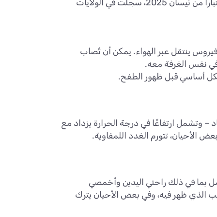
منذ ذلك الحين، تنامَت حركات الرافضين للتطعيم، وبدأت أمراض كانت جزءًا من الماضي بالظهور من جديد. واعتبارًا من نيسان 2025، سُجِّلت في الولايات
وس ينتقل عبر الهواء. يمكن أن تُصاب
ي نفس الغرفة معه.
شكل أساسي قبل ظهور الطفح.
– وتشمل ارتفاعًا في درجة الحرارة يزداد مع
مل بما في ذلك راحتي اليدين وأخمصي
ب الذي ظهر فيه، وفي بعض الأحيان يترك