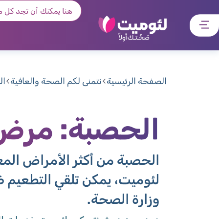
דלג
דלג
דלג
דלג
לתוכן
לאזור
לרכיב
לתפריט
ראשי
חיפוש
מרכזי
קישורים
תחתון
الصفحة الرئيسية
نتمنى لكم الصحة والعافية
ال
الحصبة: مرض ا
الحصبة من أكثر الأمراض المعد
لئوميت، يمكن تلقي التطعيم ضد
وزارة الصحة.