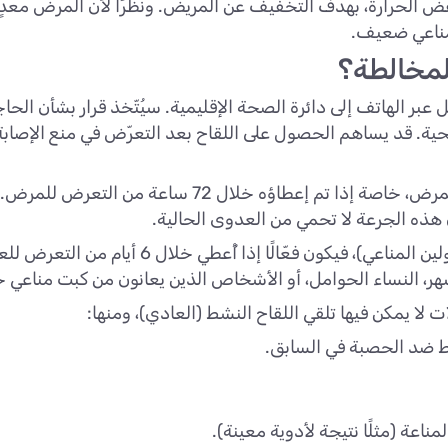
ض الحرارة، بهدف التخفيف عن المريض. ونظرًا لأن المرض معد
مناعي ضعيف.
لمخالطة؟
عبر الهاتف إلى دائرة الصحة الإقليمية. سيُتّخذ قرار بشأن الح
يحية. قد يساهم الحصول على اللقاح بعد التعرّض في منع الإصاب
 هذه الجرعة لا تحمي من العدوى الحالية.
أما العلاج الوقائي عبر التطعيم السلبي (الغلوبيولي
، النساء الحوامل، أو الأشخاص الذين يعانون من كبت مناعي حا
لا يمكن فيها تلقي اللقاح النشط (العادي)، ومنها:
نشط ضد الحصبة في السابق.
عة (مثلًا نتيجة لأدوية معينة).