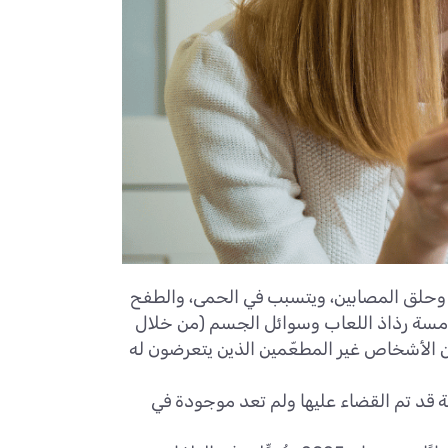
وس في أنف وحلق المصابين، ويتسبب في الحمى، والطفح
ملامسة رذاذ اللعاب وسوائل الجسم (من خلال
طس)، ويمكنه البقاء حيًّا لمدة ساعتين على أسطح مختلفة. يُعد المرض معديًا لدرجة أن 90% من الأشخاص غير المطعّمين الذين يتعرضون له
منظمة الصحة العالمية أن الحصبة قد تم القضاء عليها ولم تعد موجودة في