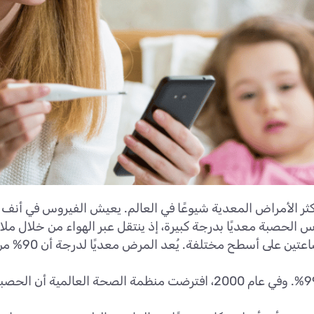
measl) هي واحدة من أكثر الأمراض المعدية شيوعًا في العالم. يعيش الفير
روس الحصبة معديًا بدرجة كبيرة، إذ ينتقل عبر الهواء من خلال 
السعال أو الع
يوجد لقاح ضد الحصبة، وتُقدّر فعاليته بنسبة 99%. وفي عام 2000، افترضت 