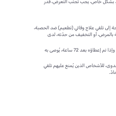
ٍ بشكل خاص، يجب تجنّب التعرض، قدر
اجة إلى تلقي علاج وقائي (تطعيم) ضد الحصبة،
ة بالمرض، أو التخفيف من حدّته، لدى
يُعدّ التطعيم النشط وسيلة فعّالة للوقاية من المرض، خاصة إذا تم إعطاؤه خلال 72 ساعة من التعرض للمرض. وإذا تم إعطاؤه بعد 72 ساعة، يُوصى به
ن المناعي)، فيكون فعّالًا إذا أُعطي خلال 6 أيام من التعرض للعدوى، للأشخاص الذين يُمنع عليهم تلقي
دّ.