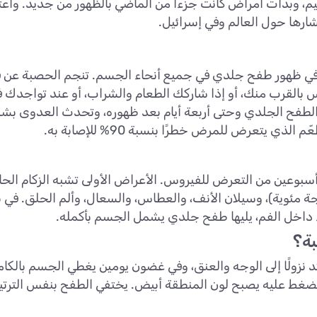
شارها حول العالم وفي إسرائيل.
ي ظهور طفح جلدي في جميع أنحاء الجسم. تنجم الحصبة عن فير
لقرب منك، أو إذا شاركك الطعام والشراب، أو عند تواجدك ف
ر الطفح الجلدي وحتى أربعة أيام بعد ظهوره، وتحدث العدوى ب
 يتعرض للمرض خطرًا بنسبة 90% للإصابة به.
سبوعين من التعرض للفيروس. الأعراض الأولى تشبه الزكام الحاد 
ء داخل الفم، يليها طفح جلدي يشمل الجسم بأكمله.
بة؟
 نزولًا إلى الوجه والعنق، وفي غضون يومين يغطي الجسم بالكا
لضغط عليه يصبح لون المنطقة أبيض. يختفي الطفح بنفس الترتي