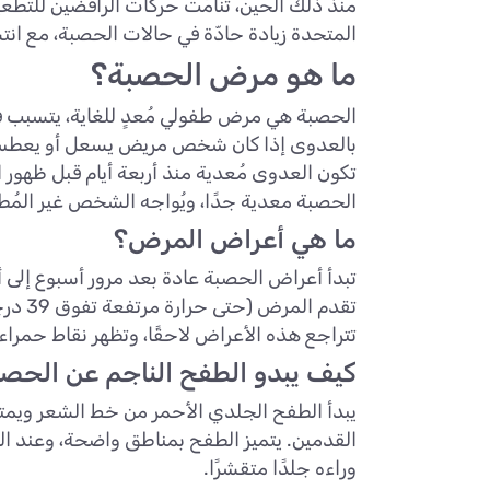
المتحدة زيادة حادّة في حالات الحصبة، مع انت
ما هو مرض الحصبة؟
الحصبة هي مرض طفولي مُعدٍ للغاية، يتسبب ف
بالعدوى إذا كان شخص مريض يسعل أو يعطس با
تكون العدوى مُعدية منذ أربعة أيام قبل ظهو
الحصبة معدية جدًا، ويُواجه الشخص غير المُطعّم الذي
ما هي أعراض المرض؟
تبدأ أعراض الحصبة عادة بعد مرور أسبوع إلى أ
تقدم المرض (حتى حرارة مرتفعة تفوق 39 درجة مئوية)، وسيلان الأنف، والعطاس، والسعال، وألم الحلق. في بعض الأحيان، تتورم الغدد اللمفاوية.
تتراجع هذه الأعراض لاحقًا، وتظهر نقاط حمرا
كيف يبدو الطفح الناجم عن الحص
يبدأ الطفح الجلدي الأحمر من خط الشعر ويمتد
القدمين. يتميز الطفح بمناطق واضحة، وعند ا
وراءه جلدًا متقشرًا.