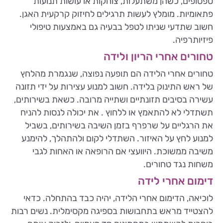
טפטופים, כשהן משתעלות, צוחקות או עושות תנועות
פתאומיות. מומלץ לעשות תרגילים לחיזוק קרקעית האגן.
חשוב שתדעי שניתו לטפל בבעיה גם באמצעות טיפולי
פיזיותרפיה.
טחורים אחרי הריון ולידה
טחורים אחרי הלידה הם תופעה נפוצה, שנגמרת מהלחץ
של ראש התינוק בלידה. חשוב למנוע עצירות על ידי תזונה
עשירה בסיבים תזונתיים ושתייה מרובה. כשאת בשירותים,
תשתדלי לא להתאמץ או ללחוץ . את יכולה לנסות להניח
את הרגליים על שרפרף בזמן השיבה בשירותים, בשביל
למנוע לחץ על האיזור. השתדלי לקום ולהתהלך, להימנע
משיבה ממשוכת. היוועצי אם הרופאה או האחות לגבי
משחות נגד טחורים.
דימום אחרי לידה
לוכיאה, הדימום אחרי הלידה, יהיה כבד בהתחלה. כדאי
להצטייד מראש בתחבושות בספיגה מקסימלית. נשים רבות