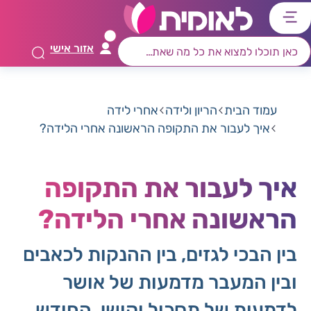
דלג
דלג
דלג
דלג
לתוכן
לאזור
לרכיב
לתפריט
אזור אישי
ראשי
חיפוש
מרכזי
קישורים
תחתון
עמוד הבית
הריון ולידה
אחרי לידה
איך לעבור את התקופה הראשונה אחרי הלידה?
איך לעבור את התקופה
הראשונה אחרי הלידה?
בין הבכי לגזים, בין ההנקות לכאבים
ובין המעבר מדמעות של אושר
לדמעות של תסכול וקושי, החודש