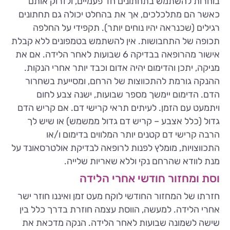
בוחרות להשתמש בתחתונים חד פעמיים, ולזרוק אותם
כאשר הם מתלכלכים, אך את בהחלט יכולה גם תחתונים
רגילים (שכנראה יהיו נוחים יותר). תקפידי על החלפה
תכופה של התחבושות. אין להשתמש בטמפונים ללא קבלת
אישור מהרופאה בבדיקה 6 שבועות לאחר הלידה. אם את
מניקה, יתכן והדימום יהיה אדום וכבד יותר אחרי הנקות.
ההנקה גורמת להתכווצות של הרחם, ומסייעת בשחרור
הדם. הדימום יימשך מספר שבועות, ישנה צבע לחום
ויתמעט עם הזמן. לעיתים תראי קרישי דם. אם קריש הדם
גדול (כלל אצבע – קריש דם גדול ממשמש) או שיש לך
הרבה קרישי דם קטנים יותר המלווים בדימום ו/או
התכווצויות, מומלץ לפנות לרופאה לבדיקת אולטרסאונד על
מנת לוודא שהרחם נקי וללא שאריות שלייה.
וסת ומחזור חודשי אחרי הלידה
חזרתו של המחזור החודשי לוקח מעט זמן ואיננו חוזר ישר
אחרי הלידה. למעשה, הווסת עצמה חוזרת בדרך כלל בין
שישה לשמונה שבועות לאחר הלידה. הנקה מדכאת את