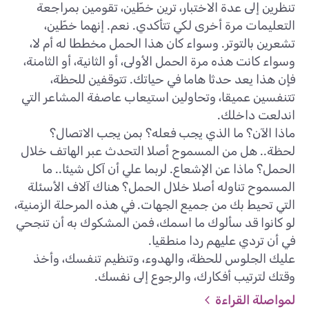
تنظرين إلى عدة الاختبار، ترين خطّين، تقومين بمراجعة
التعليمات مرة أخرى لكي تتأكدي. نعم. إنهما خطّين،
تشعرين بالتوتر. وسواء كان هذا الحمل مخططا له أم لا،
وسواء كانت هذه مرة الحمل الأولى، أو الثانية، أو الثامنة،
فإن هذا يعد حدثا هاما في حياتك. تتوقفين للحظة،
تتنفسين عميقا، وتحاولين استيعاب عاصفة المشاعر التي
اندلعت داخلك.
ماذا الآن؟ ما الذي يجب فعله؟ بمن يجب الاتصال؟
لحظة.. هل من المسموح أصلا التحدث عبر الهاتف خلال
الحمل؟ ماذا عن الإشعاع. لربما علي أن آكل شيئا.. ما
المسموح تناوله أصلا خلال الحمل؟ هناك آلاف الأسئلة
التي تحيط بك من جميع الجهات. في هذه المرحلة الزمنية،
لو كانوا قد سألوك ما اسمك، فمن المشكوك به أن تنجحي
في أن تردي عليهم ردا منطقيا.
عليك الجلوس للحظة، والهدوء، وتنظيم تنفسك، وأخذ
وقتك لترتيب أفكارك، والرجوع إلى نفسك.
لمواصلة القراءة