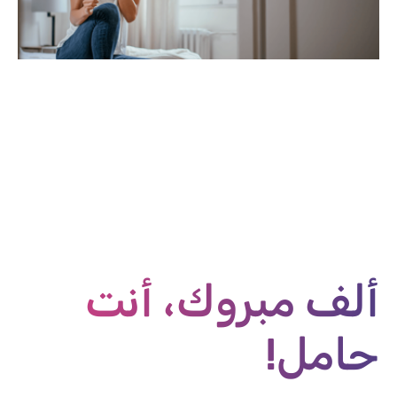
ألف مبروك، أنت
حامل!