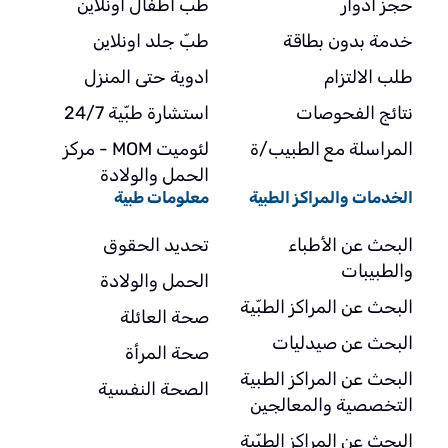
حجز أدوار
طبّ أطفال اونلاين
خدمة بدون بطاقة
طبّ جلد اونلاين
طلب الالتزام
ادوية حتى المنزل
نتائج الفحوصات
استشارة طبّية 24/7
المراسلة مع الطبيب/ة
لئوميت MOM - مركز
الحمل والولادة
الخدمات والمراكز الطبية
معلومات طبية
البحث عن الأطباء
تحديد الحقوق
والطبيبات
الحمل والولادة
البحث عن المراكز الطبّية
صحة العائلة
البحث عن صيدليات
صحة المرأة
البحث عن المراكز الطبية
الصحة النفسية
التخصصية والمعالجين
البحث عن المراكز الطبّية