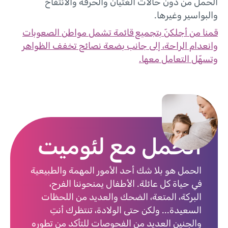
الحمل من دون حالات الغثيان والحرقة والانتفاخ
والبواسير وغيرها.
قمنا من أجلكنّ بتجميع قائمة تشمل مواطن الصعوبات
وانعدام الراحة، إلى جانب بضعة نصائح تخفف الظواهر
وتسهّل التعامل معها.
الحمل مع لئوميت
الحمل هو بلا شك أحد الأمور المهمة والطبيعية
في حياة كل عائلة. الأطفال يمنحوننا الفرح،
البركة، المتعة، الضحك والعديد من اللحظات
السعيدة... ولكن حتى الولادة، تنتظرك أنتِ
والجنين العديد من الفحوصات للتأكد من تطوره