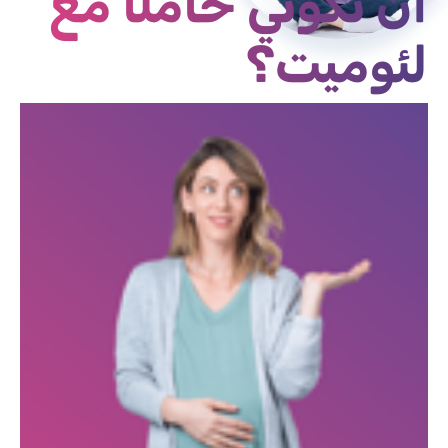
أن تكوني حاملًا مع
لئوميت؟