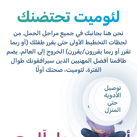
لئوميت تحتضنك
نحن هنا بجانبك في جميع مراحل الحمل. من
لحظات التخطيط الأولى حتى يقرر طفلك (أو ربما
تقرر أو ربما يقررون/يقررن) الخروج إلى العالم. يضم
طاقمنا أفضل المهنيين الذين سيرافقونك طوال
الفترة. لئوميت، صحتك أولًا
توصيل
مركز
المراسلة مع
الأدوية
رزمة الحمل
استشارة
مركز Mom
ممرضات
ممرضات
طبيب/ة
حملي" في
حتى
من لئوميت
إرضاع
لمرافقة الحمل
وقابلات
النساء
تطبيق لئوميت"
المنزل
الذهبي