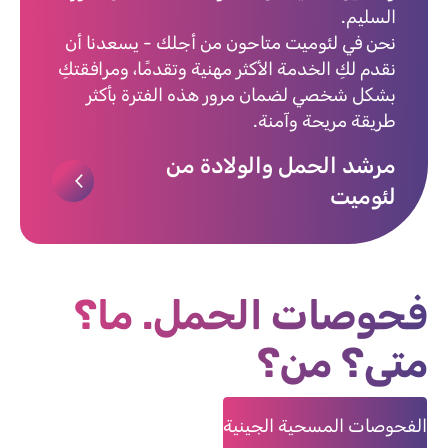
السليم.
نحن في لئوميت متاحون من أجلك - يسعدنا أن
نقدم لكِ الخدمة الأكثر مهنية وتقدمًا، ومرافقتكِ
بشكل شخصي لضمان مرور هذه الفترة بأكثر
طريقة مريحة وآمنة.
مرشد الحمل والولادة من
لئوميت
فحوصات الحمل. ما؟
متى؟ من؟
الفحوصات المسحية الجينية
فح