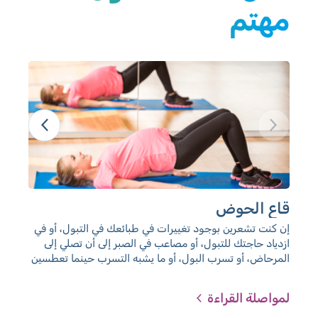
مهتم
قاع الحوض
إن
إن كنت تشعرين بوجود تغييرات في طبائعك في التبول، أو في
الح
ازدياد حاجتك للتبول، أو مصاعب في الصبر إلى أن تصلي إلى
موضو
المرحاض، أو تسرب البول، أو ما يشبه التسرب حينما تعطسين
الكا
أو تسعلين، أو كنت تعانين من الإمساك، أو المصاعب في
ممارسة الجنس، وغيرها، فأنت لست لوحدك. هذه ظواهر
لمواصلة القراءة
لمو
معروفة في فترة الحمل، وهي منتشرة أكثر بعد الولادة، وسببها
ضعف عضلات قاع الحوض.