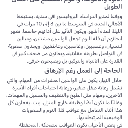
الطويل
ووفقا لمدير الدراسة، البروفيسور آفي سديه، يستيقظ
الأهالي الجدد في المتوسط ​​ما بين 3 إلى 10 مرات في
الليلة لعدة أشهر، ويكون التأثير على أدائهم حاسما. تظهر
أبحاثهم أن قلة النوم تجعل الوالدين مشتتين، وميالين
للنسيان، وعصبيين، وغاضبين، وعاطفيين، ويجدون صعوبة
في التواصل بطريقة عقلانية، ويعانون من ضعف كبير في
القدرة على الانتباه والتركيز، بل ويصبحون خرقى.
الحاجة إلى العمل رغم الإرهاق
خلال النهار، يكون على الوالدين العشرات من المهام، والتي
تشمل رعاية طفل صغير، ورعاية احتياجات أفراد الأسرة
الآخرين، ومهام مثل الطبخ والتنظيف والغسيل والمهمات،
وغالبًا ما تكون أيضًا وظيفة خارج المنزل. بيت. يفعلون كل
هذا أثناء التعامل مع عواقب قلة النوم والصعوبات
الوظيفية المرتبطة بها.
في بعض الأحيان تكون العواقب مضحكة. المحفظة