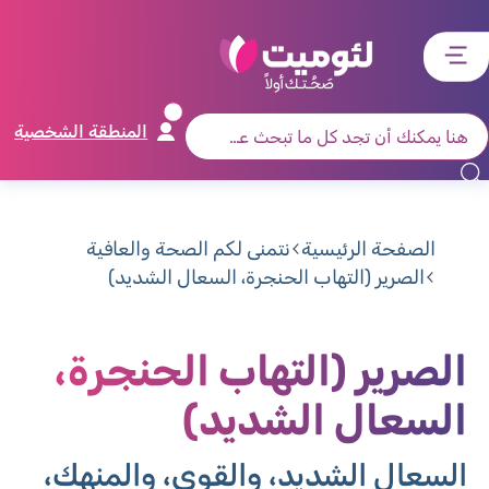
דלג
דלג
דלג
דלג
לתוכן
לאזור
לרכיב
לתפריט
ראשי
חיפוש
מרכזי
קישורים
תחתון
المنطقة الشخصية
الصفحة الرئيسية
نتمنى لكم الصحة والعافية
الصرير (التهاب الحنجرة، السعال الشديد)
الصرير (التهاب الحنجرة،
السعال الشديد)
السعال الشديد، والقوي، والمنهك،