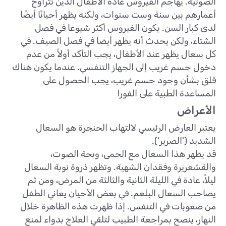
الصوتية. يهاجم الفيروس عادةً الأطفال الذين تتراوح
أعمارهم بين سنة وست سنوات، ولكنه يظهر أحيانًا أيضًا
لدى كبار السن. يكون الفيروس أكثر شيوعا في فصل
الشتاء، ولكن يحدث أنه يظهر أيضا في فصل الصيف. في
كل سعال يظهر عند الأطفال، يجب التأكد أولاً من عدم
دخول جسم غريب إلى الجهاز التنفسي. عندما يكون هناك
قلق بشأن وجود جسم غريب، يجب الحصول على
المساعدة الطبية على الفور!
الأعراض
يعتبر العارض الرئيسي لالتهاب الحنجرة هو السعال
الشديد ('الصرير').
قد يظهر هذا السعال مع الحمى، وبحة الصوت،
والقشعريرة وفقدان الشهية. وتظهر ذروة نوبة السعال
ليلاً، عادة في الليلة الثانية والثالثة من المرض، ومن ثم
يصاحب السعال البلغم. في بعض الأحيان يعاني الطفل
من صعوبات في التنفس. إذا ظهرت هذه الظاهرة خلال
النهار، ينصح بمراجعة الطبيب لتلقي العلاج بدواء لمنع