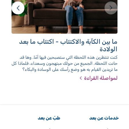
ما بين الكآبة والاكتئاب - اكتئاب ما بعد
الت
الولادة
هل ت
بقض
كنت تنتظرين هذه اللحظة التي ستصبحين فيها أمًا. وها قد
تقول
حانت اللحظة. الجميع من حولك مبتهجون وسعداء، فلماذا كل
عداد
ما تريدين القيام به هو وضع رأسك على الوسادة والبكاء؟
يمك
الجميع حولك يضحكون وسعداء، فلماذا كل ما تريدين فعله
لمواصلة القراءة
لمو
هو وضع رأسك على الوسادة والانهيار من البكاء. مع مرور
الوقت، يتزايد الوعي بشأن اكتئاب ما بعد الولادة، لكن ليست
جميع النساء بالضرورة يعرفن معنى الأمر، وكيف يمكن لك أن
تدركي أصلا أنك تعانين من هذا المرض؟
خدمات عن بعد
طبّ عن بعد