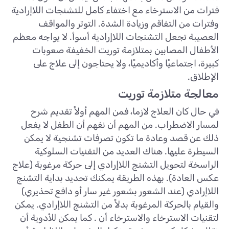
فترات من الاسترخاء مع اختفاء كامل للتشنجات اللاإرادية
وفترات من التفاقم وزيادة الشدة. التوتر والمواقف
العصيبة تجعل التشنجات اللاإرادية أسوأ. لا يواجه معظم
الأطفال المصابين بمتلازمة توريت الخفيفة صعوبات
كبيرة، اجتماعيًا وأكاديميًا، ولا يحتاجون إلى علاج على
الإطلاق.
معالجة متلازمة توريت
في حال كان العلاج لازما، فمن المهم أولاً تقديم شرح
لمسار الاضطراب. من المهم أن نفهم أن الطفل لا يفعل
ذلك عن قصد وعادة ما تكون تصرفات تشنجية لا يمكن
السيطرة عليها. هناك العديد من التقنيات السلوكية
الراسخة لتحويل التشنج اللاإرادي إلى حركة مرغوبة (علاج
عكس العادة). بهذه الطريقة يمكنك تحديد بداية التشنج
اللاإرادي (عند الشعور بشعور غير سار أو دافع تحذيري)
والقيام بالحركة المرغوبة بدلاً من التشنج اللاإرادي. يمكن
لتقنيات الاسترخاء والاسترخاء أن . كما يمكن للأدوية أن