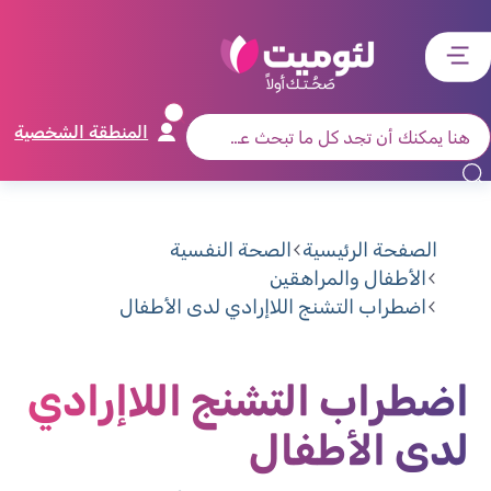
דלג
דלג
דלג
דלג
לתוכן
לאזור
לרכיב
לתפריט
ראשי
חיפוש
מרכזי
קישורים
תחתון
المنطقة الشخصية
الصفحة الرئيسية
الصحة النفسية
الأطفال والمراهقين
اضطراب التشنج اللاإرادي لدى الأطفال
اضطراب التشنج اللاإرادي
لدى الأطفال