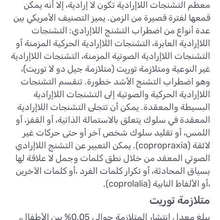
معظم التشنجات اللاإرادية تكون لا إرادية، إلا أنه يمكن
قمعها لفترة قصيرة من الزمن. يميز التصنيف الأمريكي بين
عدة أنواع من اضطراب التشنج اللاإرادي: التشنجات
اللاإرادية العابرة، التشنجات اللاإرادية الحركية المزمنة أو
التشنجات اللاإرادية الصوتية المزمنة، التشنجات اللاإرادية
غير النوعية ومتلازمة توريت (متلازمة جيل دو لا توريت)،
وهو اضطراب التشنج الأشد خطورة. تنقسم التشنجات
اللاإرادية الحركية والصوتية إلى التشنجات اللاإرادية
البسيطة والمعقدة. يمكن أن تتجلى التشنجات اللاإرادية
المعقدة في سلوك يتعلق بالاستمالة الذاتية، أو القفز، أو
اللمس، أو تقليد سلوك شخص آخر أو حتى حركات غير
لائقة (copropraxia). يمكن التعبير عن التشنج اللاإرادي
الصوتي المعقد من خلال نطق كلمات وجمل لا علاقة لها
بسياق المحادثة، أو تكرار كلمات الفرد ،أو كلمات الآخرين
،أو الألفاظ النابية (coprolalia).
متلازمة توريت
يبلغ معدل انتشار المتلازمة حوالي 0.05% بين الأطفال،