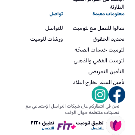
الطارئة
معلومات مفيدة
تواصل
تعالوا للعمل مع لئوميت
للتواصل
تحديد الحقوق
ورشات لئوميت
لئوميت خدمات الصحّة
لئوميت الفضي والذهبي
التأمين التمريضي
تأمين السفر لخارج البلاد
نحن في انتظاركم على شبكات التواصل الإجتماعي مع
تحديثات منتظمة طوال الوقت
تطبيق لئوميت
تطبيق +FIT
للتحميل
للتحميل