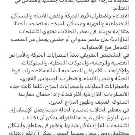
شديدة لدرجة أنها تسبب إصابات جسدية ومشاكل في
العظام.
الاندفاع واضطراب فرط الحركة ونقص الانتباه والمشاكل
الاجتماعية والقهرية ومشاكل الشخصية تصاحب أحيانًا
متلازمة توريت. في بعض الحالات، تحتوي التشنجات
اللاإرادية على عنصر عدواني أو جنسي يجعل من الصعب
التعامل مع الاضطراب.
في التشخيص التفريقي تنشأ اضطرابات الحركة والأمراض
العصبية والرعشة، والحركات النمطية ،والسلوكيات،
والإكراهات. الأمراض المصاحبة الشائعة لاضطراب فرط
الحركة ونقص الانتباه، واضطراب الوسواس القهري،
واضطرابات السلوك، واضطرابات المزاج. كلما كانت حدة
الاضطرابات اللا إرادية أكثر شدة، زاد احتمال ممارسة
السلوك العنيف وظهور المزاج السيئ.
في معظم الحالات تتحسن الحالة حينما يصل الإنسان إلى
سن البلوغ. خلال مرحلة الطفولة، يمكن أن تختلف
التشنجات اللاإرادية في شدتها، وتظهر في مناطق وأشكال
مختلفة، وتحل محل بعضها البعض. يمكن أن تكون هناك