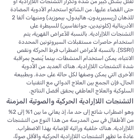
تقلل بشكل كبير من شدة وتكرار التشنجات اللاإرادية أو
حتى القضاء عليها. من الشائع استخدام الأدوية المضادة
للذهان (ريسبيريدون، هاليدول، بيموزيد) ومنبهات ألفا 2
الأدرينالية (كلونيدين، جوانفاسين) للسيطرة على
التشنجات اللاإرادية. بالنسبة للأعراض القهرية، يتم
استخدام حاصرات مستقبلات السيروتونين المحددة
(SSRI). بالنسبة لأعراض اضطراب فرط الحركة ونقص
الانتباه، يمكن استخدام المنشطات، بينما يُنصح بمراقبة
شدة التشنجات اللاإرادية. هناك العديد من الأدوية
الأخرى التي يمكن وصفها لكل حالة على حدة. وبطبيعة
الحال، فإن الجمع بين العلاج الدوائي مع التقنيات
السلوكية والعلاج العاطفي يحقق أفضل النتائج.
التشنجات اللاإرادية الحركية والصوتية المزمنة
وهو اضطراب شائع إلى حد ما، إذ يعاني ما بين 1% إلى 2%
من الأطفال في سن المدرسة من هذا النوع من التشنجات
اللاإرادية. هناك خلفية وراثية للإصابة بهذا الاضطراب.
عادةً ما تظهر التشنجات اللاإرادية الحركية والأقل صوتًا،