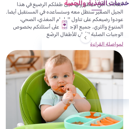
خدمات التغذية والحمية
العادات التي ستطورونها لدى طفلكم الرضيع في هذا
الجيل الصغير ستظل معه وستساعده في المستقبل أيضا.
عودوا رضيعكم على تناول الطعام المغذي، الصحي،
المتنوع والثري. جميع الإجابات على أسئلتكم بخصوص
الوجبات الصلبة الأولى للأطفال الرضّع
لمواصلة القراءة
البحث عن أخصائيي التغذية وأخصائيات التغذية
طلب الالتزام
طلب استرداد