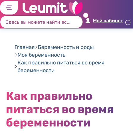
לג
לג
לג
לג
יט
יב
כן
ור
Мой кабинет
שי
וש
זי
ים
ון
Главная
Беременность и роды
Моя беременность
Как правильно питаться во время
беременности
Как правильно
питаться во время
беременности