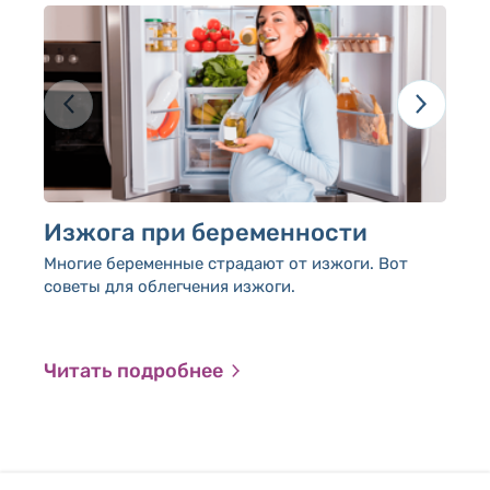
Изжога при беременности
С
м
Многие беременные страдают от изжоги. Вот
советы для облегчения изжоги.
Бе
яв
не
со
Читать подробнее
Ч
си
об
ко