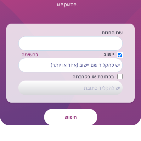
иврите.
שם החנות
יישוב
לרשימה
בכתובת או בקרבתה
חיפוש