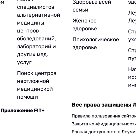
ом
Здоровье всей
зд
специалистов
семьи
Ле
альтернативной
Женское
Ле
медицины,
здоровье
центров
Ст
обследований,
Психологическое
ух
лабораторий и
здоровье
Ст
других мед.
пу
услуг
На
Поиск центров
ис
неотложной
ин
медицинской
помощи
Все права защищены 
Приложение FIT+
Правила пользования сайто
Защита конфиденциальност
Равная доступность в Леуми