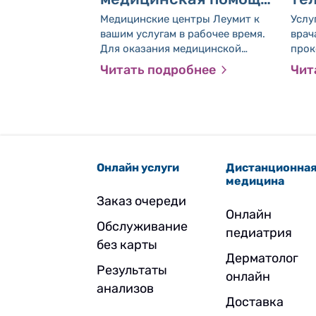
когда медицинский
ви
Медицинские центры Леумит к
Услу
центр закрыт
се
вашим услугам в рабочее время.
врач
Для оказания медицинской
прок
пе
помощи в нерабочее время вы
тера
Читать подробнее
Чит
можете обратиться в
посе
перечисленные ниже службы или
получить консультацию
медсестры по телефону *507.
Онлайн услуги
Дистанционна
медицина
Заказ очереди
Онлайн
Обслуживание
педиатрия
без карты
Дерматолог
Результаты
онлайн
анализов
Доставка