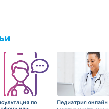
ьи
нсультация по
Педиатрия онлайн
лефону или