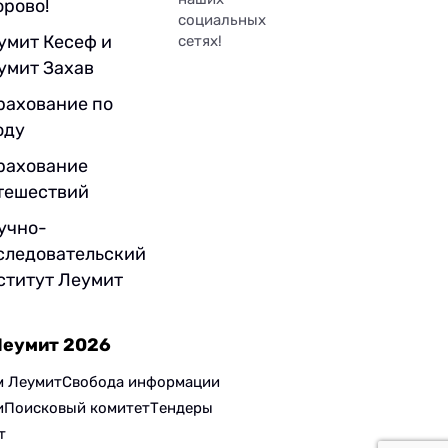
орово!
социальных
умит Кесеф и
сетях!
умит Захав
рахование по
оду
рахование
тешествий
учно-
следовательский
ститут Леумит
Леумит 2026
м Леумит
Свобода информации
и
Поисковый комитет
Тендеры
т