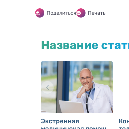
Поделиться
Печать
Название стат
Экстренная
Ко
медицинская помощь,
те