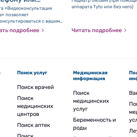
Педиатр онлайн (при помощ
деозвонку
аппарата Tyto или без него)
га «Видеоконсультация
мейного врача или
а» позволяет
онсультироваться с вашим
диатра
певтом или педиатром, не
ать подробнее
Читать подробнее
щая медицинский центр.
я
Поиск услуг
Медицинская
По
информация
ин
Поиск врачей
Поиск
Ва
Поиск
медицинских
По
медицинских
услуг
ме
центров
Беременность и
ус
Поиск аптек
роды
Ле
Поиск