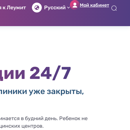
Мой кабинет
 к Леумит
Русский
לג
לג
לג
לג
יט
יב
כן
ור
שי
וש
זי
ים
ון
ии 24/7
линики уже закрыты,
инается в будний день. Ребенок не
цинских центров.