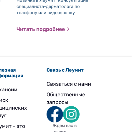
и
Новинка в Леумит. Консультация
удаленно -
специалиста-дерматолога по
Вы можете пере
телефону или видеозвонку
прием по 
своим гинеколог
вопросы, совето
запрашивать реце
Читать подробнее
Читать подр
любого удобного
без необходимо
клинику.
лезная
Связь с Леумит
формация
Связаться с нами
кансии
Общественные
иск
запросы
дицинских
луг
умит - это
Ждем вас в
наших