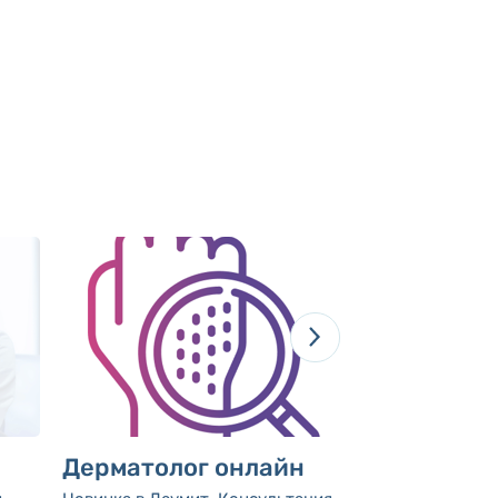
Дерматолог онлайн
Консульта
гинеколог