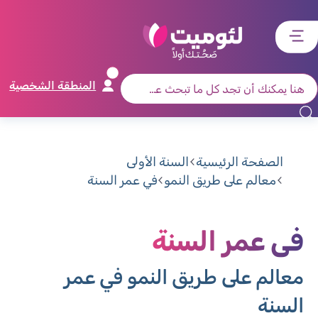
דלג
דלג
דלג
דלג
לתוכן
לאזור
לרכיב
לתפריט
ראשי
חיפוש
מרכזי
קישורים
תחתון
المنطقة الشخصية
الصفحة الرئيسية
السنة الأولى
معالم على طريق النمو
في عمر السنة
في عمر السنة
معالم على طريق النمو في عمر
السنة