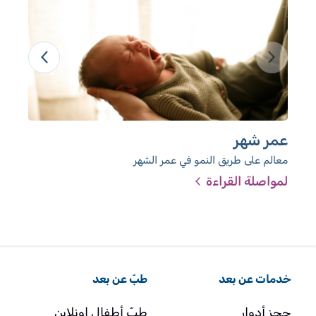
عمر شهر
عم
معالم على طريق النمو في عمر الشهر
معال
لمواصلة القراءة
لمو
خدمات عن بعد
طبّ عن بعد
حجز أدوار
طبّ أطفال اونلاين