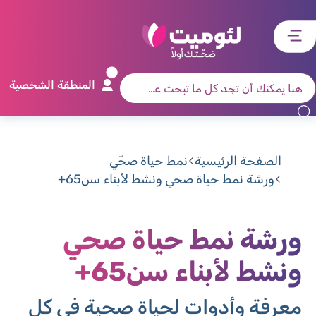
דלג
דלג
דלג
דלג
לתוכן
לאזור
לרכיב
לתפריט
ראשי
חיפוש
מרכזי
קישורים
תחתון
المنطقة الشخصية
الصفحة الرئيسية
نمط حياة صحّي
ورشة نمط حياة صحي ونشط لأبناء سن65+
ورشة نمط حياة صحي
ونشط لأبناء سن65+
معرفة وأدوات لحياة صحية في كل