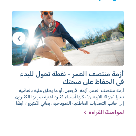
أزمة منتصف العمر - نقطة تحول للبدء
ال
في الحفاظ على صحتك
معل
للح
أزمة منتصف العمر، أزمة الأربعين، أو ما يطلق عليه بالعامّية
تندرا "جهلة الأربعين"، كلها أسماء كثيرة لفترة يمر بها الكثيرون.
إلى جانب التحديات العاطفية النموذجية، يعاني الكثيرون أيضًا
من تغيرات جسدية. إذن ما الذي تحتاجون إلى معرفته عن
لمواصلة القراءة
لمو
الصحة من سن الأربعين، وما هي الفحوصات التي يوصى
بإجرائها؟