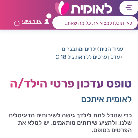
דלג
דלג
דלג
דלג
לתוכן
לאזור
לרכיב
לתפריט
אזור אישי
ראשי
חיפוש
מרכזי
קישורים
תחתון
עמוד הבית
ילדים ומתבגרים
עדכון פרטים לקראת גיל 18 C
טופס עדכון פרטי הילד/ה
לאומית איתכם
כדי שנוכל לתת לילדך גישה לשירותים הדיגיטלים
שלנו, ולהציע שירותים מותאמים, יש למלא את
הפרטים בטופס.