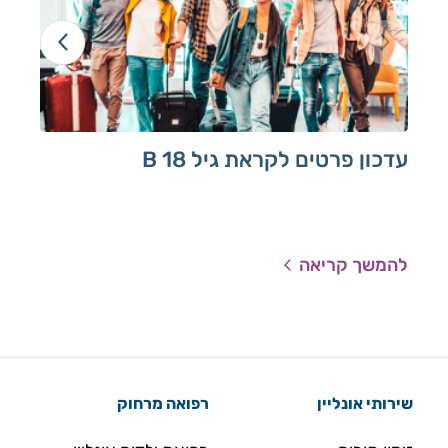
עדכון פרטים לקראת גיל 18 B
תק
מכי
רגע
לדר
מה 
להמשך קריאה
להמ
עלי
שירותי אונליין
רפואה מרחוק