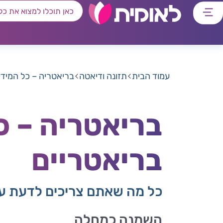
דלג
דלג
דלג
דלג
לתוכן
לאזור
לרכיב
לתפריט
ראשי
חיפוש
מרכזי
קישורים
תחתון
עמוד הבית
תזונה ודיאטה
בריאטריה – כל המידע
בריאטריה – כ
בריאטריים
כל מה שאתם צריכים לדעת על
השמנה כמחלה