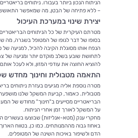
הניתוח הנכון ביותר בעבורו. ניתוחים בריאטריים
– ללא פתיחה של הבטן, מה שמאפשר התאוששות
יצירת שינוי במערכת העיכול
מטרתם העיקרית של כל הניתוחים הבריאטריים הי
בסופו של דבר לגופו של המטופל בשגרה, מה שיו
הנפח אותו מסוגלת הקיבה להכיל, למניעה של ס
לתחושת שובע בשלב מוקדם יותר ומניעה של צריכ
להוציא החוצה את עודפי המזון, ולא לעכל אותם 
התאמה מטבולית וחינוך מחדש ש
מטרה נוספת אליה מגיעים בעזרת ניתוחים בריא
מטבולית. כאמור, קביעת המשקל שלנו מושפעת 
הבריאטריים מסייעים ב"חינוך" מחודש של המע
על המשקל לאורך זמן אחרי הניתוח.
מחקרי ענק (מטא-אנליזות) שבוצעו בעשורים הא
באחוז גבוה מההמנותחים. כמו כן, בטווח הארוך
הדם ולשיפור באיכות השינה של המטופלים.