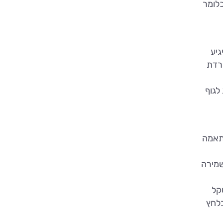
כלומר
גיע
ורדת
לגוף
התאמה
שמירה
קל
בלחץ