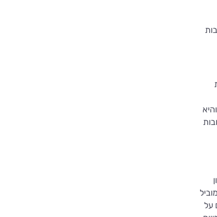
בות
היא
בות
ן
וביל
 על