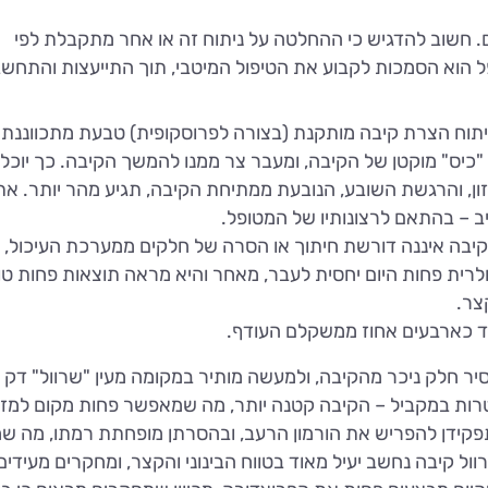
ם. חשוב להדגיש כי ההחלטה על ניתוח זה או אחר מתקבלת לפי
 הוא הסמכות לקבוע את הטיפול המיטבי, תוך התייעצות והתחש
תוח הצרת קיבה מותקנת (בצורה לפרוסקופית) טבעת מתכווננת
"כיס" מוקטן של הקיבה, ומעבר צר ממנו להמשך הקיבה. כך יוכל
זון, והרגשת השובע, הנובעת ממתיחת הקיבה, תגיע מהר יותר. את
ב – בהתאם לרצונותיו של המטופל.
יבה איננה דורשת חיתוך או הסרה של חלקים ממערכת העיכול, ו
ולרית פחות היום יחסית לעבר, מאחר והיא מראה תוצאות פחות טו
צר.
ד כארבעים אחוז ממשקלם העודף.
יר חלק ניכר מהקיבה, ולמעשה מותיר במקומה מעין "שרוול" דק
מטרות במקביל – הקיבה קטנה יותר, מה שמאפשר פחות מקום למזו
פקידן להפריש את הורמון הרעב, ובהסרתן מופחתת רמתו, מה שמ
ל קיבה נחשב יעיל מאוד בטווח הבינוני והקצר, ומחקרים מעידים