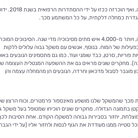
השמנת יתר נחשבת על ידי אנשי מקצוע כמחלה, ואף הוכרזה
מוגדרת כמחלה דלקתית, על כל המשתמע מכך.
כמעט רבע מאוכלוסיית ישראל סובלים מהשמנה, ויותר מ-4,000 איש מתים מסיבוכיה מדי שנה. הסיבוכים
עילות של המוח. בנוסף, אנשים עם משקל גבוה עלולים ללקות
 פוריות, סרטן, כבד שומני ועוד, כמו גם מתסמינים הנובעים באופ
ה). מחקרים שונים מראים גם את ההשפעה המנטלית העצומה ש
 מוגבר לסבול מדכאון וחרדה, הנובעים הן מהמחלה עצמה והן
ת מכך שהמשקל שלנו מושפע מאינספור פרמטרים, וכוח הרצון של
טן בתמונה הגדולה. מחקרים שונים הוכיחו שמטופל בעל משקל ג
לחת, יחזור בסבירות גבוהה למשקלו הקודם. אחת הסיבות לכך
ל סטייה ממנו מעודדת את הגוף לנסות ולחזור אליו (על ידי הגבר