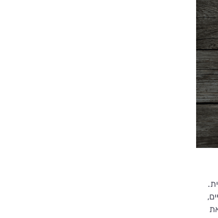
ת.
ם,
את