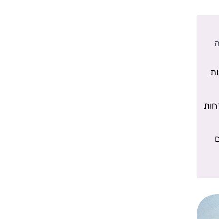
ה
ות
חות
ם