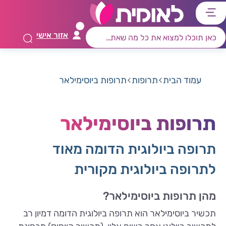
דלג
דלג
דלג
דלג
לתוכן
לאזור
לרכיב
לתפריט
אזור אישי
ראשי
חיפוש
מרכזי
קישורים
תחתון
עמוד הבית
תרופות
​תרופות ביוסימילאר
​תרופות ביוסימילאר
תרופה ביולוגית הדומה מאוד
לתרופה ביולוגית מקורית
מהן תרופות ביוסימילאר?
תכשיר ביוסימילאר הוא תרופה ביולוגית הדומה דמיון רב