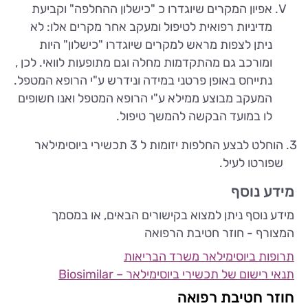
אפיון המקרים שיוגדרו כ "כישלון ההחלפה" וקביעת
מדיניות רפואית לטיפול ומעקב אחר מקרים אלו: לא
ניתן לצפות מראש למקרים שיוגדרו "כישלון" היות
ומורכב גם מהתקדמות מחלה וגם מתופעות לוואי. לכן ,
נתייחס באופן פרטני במידה ונידרש ע"י הרופא המטפל.
המעקב מבוצע ממילא ע"י הרופא המטפל ואנו חשופים
לו במועד הבקשה להמשך טיפול.
הוחלט לבצע החלפות יזומות ל 3 תכשירי ביוסימילאר
שפורטו לעיל.
מידע נוסף
מידע נוסף ניתן למצוא בקישורים הבאים, או במסמך
המצורף - חוזר חטיבת הרפואה
תרופות ביוסימילאר משרד הבריאות
תנאי רישום של תכשירי ביוסימילאר – Biosimilar
חוזר חטיבת רפואה