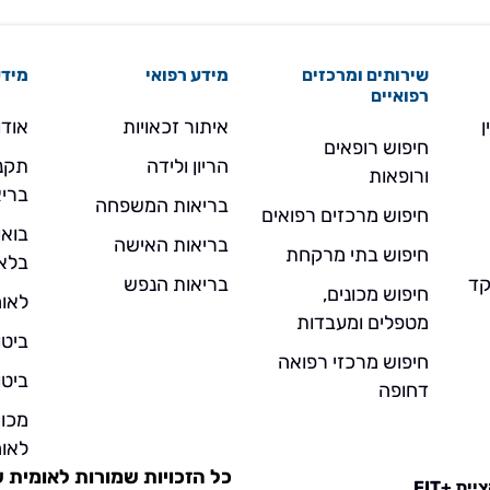
שירותים ומרכזים
מידע רפואי
מידע
רפואיים
ן
איתור זכאויות
אודו
חיפוש רופאים
הריון ולידה
תקנו
ורופאות
בריא
בריאות המשפחה
חיפוש מרכזים רפואים
בואו
בריאות האישה
חיפוש בתי מרקחת
בלא
- מוקד
בריאות הנפש
חיפוש מכונים,
לאומ
מטפלים ומעבדות
ביטו
חיפוש מרכזי רפואה
ביטו
דחופה
מכו
לאומ
כל הזכויות שמורות לאומית שירו
ית +FIT