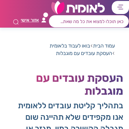
דלג
דלג
דלג
דלג
לתוכן
לאזור
לרכיב
לתפריט
אזור אישי
ראשי
חיפוש
מרכזי
קישורים
תחתון
עמוד הבית
בואו לעבוד בלאומית
העסקת עובדים עם מוגבלות
העסקת עובדים עם
מוגבלות
בתהליך קליטת עובדים ללאומית
אנו מקפידים שלא תהיינה שום
מגבלה הקשורה במין, מגזר או