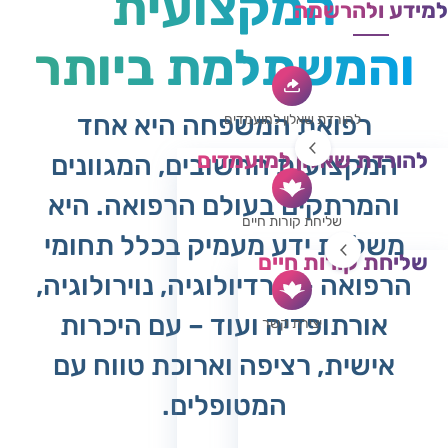
המקצועית
למידע ולהרשמה
והמשתלמת ביותר
רפואת המשפחה היא אחד
להורדת שאלון למועמדים
להורדת שאלון למועמדים
המקצועות החשובים, המגוונים
להתמחות ברפואת משפחה
והמרתקים בעולם הרפואה. היא
להתחמות ברפואת ילדים
שליחת קורות חיים
משלבת ידע מעמיק בכלל תחומי
שליחת קורות חיים
הרפואה – קרדיולוגיה, נוירולוגיה,
התמחות ברפואת המשפחה
אלקטיב סטאג' רפואת המשפחה
אורתופדיה ועוד – עם היכרות
יצירת קשר
אישית, רציפה וארוכת טווח עם
המטופלים.