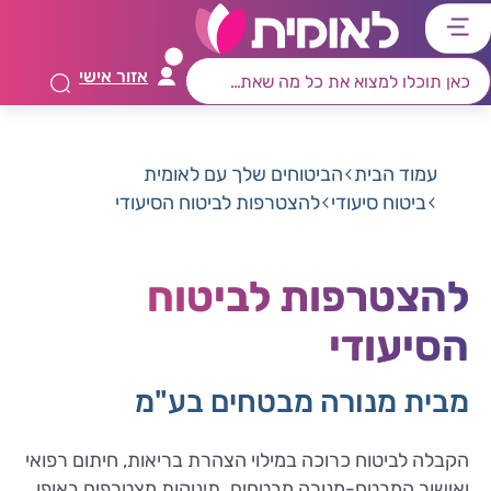
דלג
דלג
דלג
דלג
לתוכן
לאזור
לרכיב
לתפריט
אזור אישי
ראשי
חיפוש
מרכזי
קישורים
תחתון
עמוד הבית
הביטוחים שלך עם לאומית
ביטוח סיעודי
להצטרפות לביטוח הסיעודי
להצטרפות לביטוח
הסיעודי
מבית מנורה מבטחים בע"מ
הקבלה לביטוח כרוכה במילוי הצהרת בריאות, חיתום רפואי
ואישור המבטח-מנורה מבטחים. תינוקות מצטרפים באופן