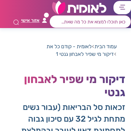
דלג
דלג
דלג
דלג
לתוכן
לאזור
לרכיב
לתפריט
אזור אישי
ראשי
חיפוש
מרכזי
קישורים
תחתון
עמוד הבית
לאומית - קודם כל את
דיקור מי שפיר לאבחון גנטי 1
דיקור מי שפיר לאבחון
גנטי
זכאות סל הבריאות (עבור נשים
מתחת לגיל 32 עם סיכון גבוה
לתסמונת דאון לעובר ובהמלצת