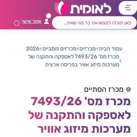
דלג
דלג
דלג
דלג
לתוכן
לאזור
לרכיב
לתפריט
אזור אישי
ראשי
חיפוש
מרכזי
קישורים
תחתון
עמוד הבית
מכרזים
מכרזים פומביים
2026
מכרז מס' 7493/26 לאספקה והתקנה של
מערכות מיזוג אוויר בפריסה ארצית
מכרז הסתיים
מכרז מס' 7493/26
לאספקה והתקנה של
מערכות מיזוג אוויר