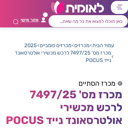
דלג
דלג
דלג
דלג
לתוכן
לאזור
לרכיב
לתפריט
אזור אישי
ראשי
חיפוש
מרכזי
קישורים
תחתון
עמוד הבית
מכרזים
מכרזים פומביים
2025
מכרז מס' 7497/25 לרכש מכשירי אולטרסאונד
נייד POCUS
מכרז הסתיים
מכרז מס' 7497/25
לרכש מכשירי
אולטרסאונד נייד POCUS