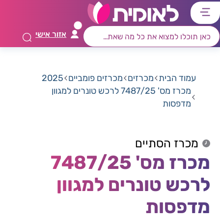
דלג
דלג
דלג
דלג
לתוכן
לאזור
לרכיב
לתפריט
אזור אישי
ראשי
חיפוש
מרכזי
קישורים
תחתון
עמוד הבית
מכרזים
מכרזים פומביים
2025
מכרז מס' 7487/25 לרכש טונרים למגוון
מדפסות
מכרז הסתיים
מכרז מס' 7487/25
לרכש טונרים למגוון
מדפסות