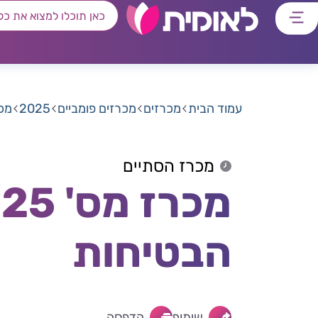
דלג
דלג
דלג
דלג
לתוכן
לאזור
לרכיב
לתפריט
ראשי
חיפוש
מרכזי
קישורים
תחתון
עמוד הבית
מכרזים
מכרזים פומביים
2025
מכרז מס' 25
מכרז הסתיים
הבטיחות
שיתוף
הדפסה