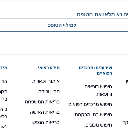
ם נא מלאו את הטופס
למילוי הטופס
שירותים ומרכזים
מידע רפואי
מידע
רפואיים
ן
איתור זכאויות
אודו
חיפוש רופאים
הריון ולידה
תקנו
ורופאות
בריא
בריאות המשפחה
חיפוש מרכזים רפואים
בואו
בריאות האישה
חיפוש בתי מרקחת
בלא
- מוקד
בריאות הנפש
חיפוש מכונים,
לאומ