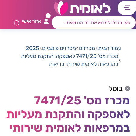
דלג
דלג
דלג
דלג
לתוכן
לאזור
לרכיב
לתפריט
אזור אישי
ראשי
חיפוש
מרכזי
קישורים
תחתון
עמוד הבית
מכרזים
מכרזים פומביים
2025
מכרז מס' 7471/25 לאספקה והתקנת מעליות
במרפאות לאומית שירותי בריאות
בוטל
מכרז מס' 7471/25
לאספקה והתקנת מעליות
במרפאות לאומית שירותי