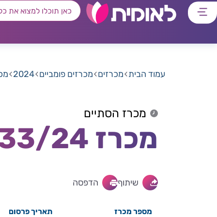
דלג
דלג
דלג
דלג
לתוכן
לאזור
לרכיב
לתפריט
ראשי
חיפוש
מרכזי
קישורים
תחתון
עמוד הבית
מכרזים
מכרזים פומביים
2024
מכרז 7433/24
מכרז הסתיים
מכרז 7433/24 למתן שירותי הסעים
שיתוף
הדפסה
מספר מכרז
תאריך פרסום