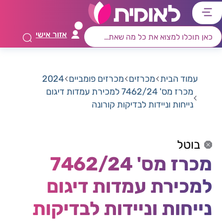
דלג
דלג
דלג
דלג
לתוכן
לאזור
לרכיב
לתפריט
אזור אישי
ראשי
חיפוש
מרכזי
קישורים
תחתון
עמוד הבית
מכרזים
מכרזים פומביים
2024
מכרז מס' 7462/24 למכירת עמדות דיגום
נייחות וניידות לבדיקות קורונה
בוטל
מכרז מס' 7462/24
למכירת עמדות דיגום
נייחות וניידות לבדיקות