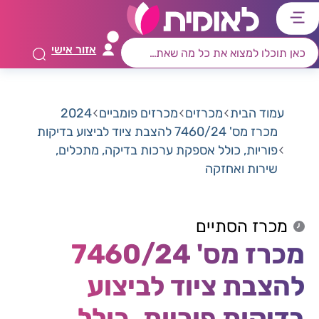
דלג
דלג
דלג
דלג
לתוכן
לאזור
לרכיב
לתפריט
אזור אישי
ראשי
חיפוש
מרכזי
קישורים
תחתון
עמוד הבית
מכרזים
מכרזים פומביים
2024
מכרז מס' 7460/24 להצבת ציוד לביצוע בדיקות
פוריות, כולל אספקת ערכות בדיקה, מתכלים,
שירות ואחזקה
מכרז הסתיים
מכרז מס' 7460/24
להצבת ציוד לביצוע
בדיקות פוריות, כולל