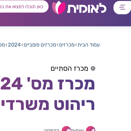
דלג
דלג
דלג
דלג
לתוכן
לאזור
לרכיב
לתפריט
ראשי
חיפוש
מרכזי
קישורים
תחתון
עמוד הבית
מכרזים
מכרזים פומביים
2024
מכרז מס' 24
מכרז הסתיים
ריהוט משרדי
שיתוף
הדפסה