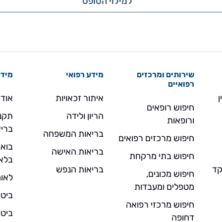
למילוי הטופס
שירותים ומרכזים
מידע רפואי
מידע
רפואיים
ן
איתור זכאויות
אודו
חיפוש רופאים
הריון ולידה
תקנו
ורופאות
בריא
בריאות המשפחה
חיפוש מרכזים רפואים
בואו
בריאות האישה
חיפוש בתי מרקחת
בלא
- מוקד
בריאות הנפש
חיפוש מכונים,
לאומ
מטפלים ומעבדות
ביטו
חיפוש מרכזי רפואה
ביטו
דחופה