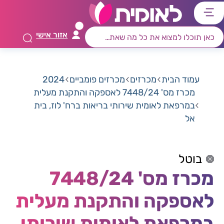
דלג
דלג
דלג
דלג
לתוכן
לאזור
לרכיב
לתפריט
אזור אישי
ראשי
חיפוש
מרכזי
קישורים
תחתון
עמוד הבית
מכרזים
מכרזים פומביים
2024
מכרז מס' 7448/24 לאספקה והתקנת מעלית
במרפאת לאומית שירותי בריאות ברח' לוז, בית
אל
בוטל
מכרז מס' 7448/24
לאספקה והתקנת מעלית
במרפאת לאומית שירותי