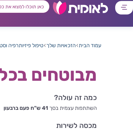
דלג
דלג
דלג
דלג
לתוכן
לאזור
לרכיב
לתפריט
ראשי
חיפוש
מרכזי
קישורים
תחתון
עמוד הבית
הזכאויות שלך
טיפול פיזיותרפיה וסט
מבוטחים בכל ה
כמה זה עולה?
השתתפות עצמית בסך
41 ש"ח פעם ברבעון
מכסה לשירות