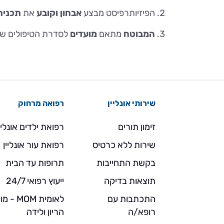
ה
פיזיותרפיסט מבצע
אבחון
וקובע
את
תכנית 
המבוטח
מתאם
מועדים
לסדרת הטיפולים שנ
שירותי אונליין
רפואה מרחוק
זימון תורים
רפואת ילדים אונליי
שירות ללא כרטיס
רפואת עור אונליין
בקשת התחייבות
תרופות עד הבית
תוצאות בדיקה
ייעוץ רפואי 24/7
התכתבות עם
לאומית MOM 
רופא/ה
הריון ולידה