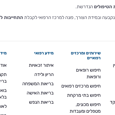
הטיפולים
הנדרשת.
קבעה ובמידת הצורך, פונה למרכז הרפואי לקבלת
התחייבות
לט
שירותים ומרכזים
מידע רפואי
מידע
רפואיים
ן
איתור זכאויות
אודו
חיפוש רופאים
הריון ולידה
תקנו
ורופאות
בריא
בריאות המשפחה
חיפוש מרכזים רפואים
בואו
בריאות האישה
חיפוש בתי מרקחת
בלא
- מוקד
בריאות הנפש
חיפוש מכונים,
לאומ
מטפלים ומעבדות