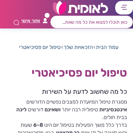
דלג
דלג
דלג
דלג
לתוכן
לאזור
לרכיב
לתפריט
אזור אישי
ראשי
חיפוש
מרכזי
קישורים
תחתון
עמוד הבית
הזכאויות שלך
טיפול יום פסיכיאטרי
טיפול יום פסיכיאטרי
כל מה שחשוב לדעת על השירות
מסגרת טיפול המיועדת למצבים נפשיים הדורשים
אינטנסיביות
טיפולית רבה יותר
ושאינם
דורשים
לינה
בבית חולים.
בדרך כלל משך הפעילות בטיפול יום הינו
6-8
שעות
והוא
מוענק על ידי צוות
רב מקצועי
, כגון: פסיכיאטרים,