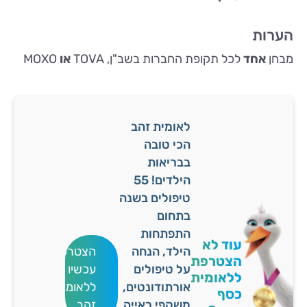
הערות
מבחן
אחד
לכל תקופת החברות בשב"ן, TOVA
או
MOXO
לאומית זהב
הכי טובה
בבריאות
הילדים! 55
טיפולים בשנה
בתחום
התפתחות
עוד לא
הילד, הנחה
הצטרפו
הצטרפת
על טיפולים
עכשיו
ללאומית
אורתודונטים,
ללאומית
כסף
משקפי ראייה
זהב