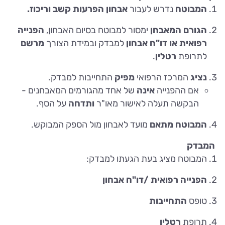
המבוטח
נדרש לעבור
אבחון הפרעות קשב וריכוז.
הגורם המאבחן
ימסור למבוטח בסיום האבחון,
הפנייה
רפואית או דו"ח אבחון
למבדק ובמידת הצורך
מרשם
לתרופת
רטלין
.
נציג
המרכז הרפואי
מפיק
התחייבות למבדק.
אם ההפנייה
אינה
של אחד מהגורמים המאבחנים
-
הבקשה תעלה לאישור מאו"ר
ותדחה
על הסף.
המבוטח מתאם
מועד לאבחון מול הספק המבוקש.
המבדק
המבוטח מציג בעת הגעתו למבדק:
הפנייה רפואית /דו"ח אבחון
טופס
התחייבות
תרופת
רטלין