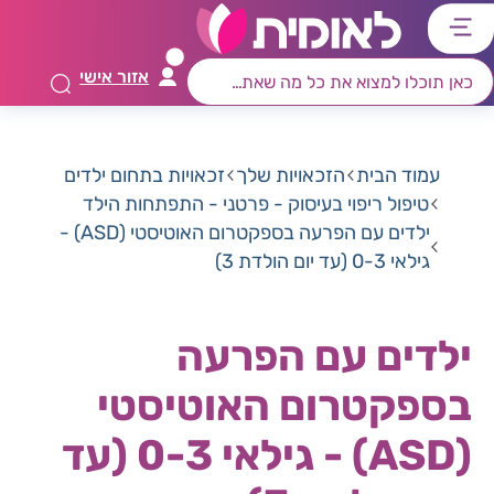
דלג
דלג
דלג
דלג
לתוכן
לאזור
לרכיב
לתפריט
אזור אישי
ראשי
חיפוש
מרכזי
קישורים
תחתון
עמוד הבית
הזכאויות שלך
זכאויות בתחום ילדים
טיפול ריפוי בעיסוק - פרטני - התפתחות הילד
ילדים עם הפרעה בספקטרום האוטיסטי (ASD) -
גילאי 0-3 (עד יום הולדת 3)
ילדים עם הפרעה
בספקטרום האוטיסטי
(ASD) - גילאי 0-3 (עד