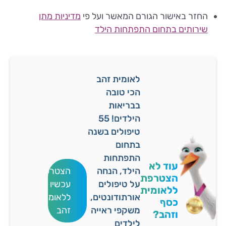
החזר באישור הגורם המאשר ועל פי
מדיניות מתן
שירותים בתחום התפתחות הילד
לאומית זהב
הכי טובה
בבריאות
הילדים! 55
טיפולים בשנה
בתחום
התפתחות
עוד לא
הילד, הנחה
הצטרפו
הצטרפת
על טיפולים
עכשיו
ללאומית
אורתודונטים,
ללאומית
כסף
משקפי ראייה
זהב
וזהב?
לילדים