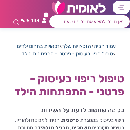
דלג
דלג
דלג
דלג
לתוכן
לאזור
לרכיב
לתפריט
אזור אישי
ראשי
חיפוש
מרכזי
קישורים
תחתון
עמוד הבית
הזכאויות שלך
זכאויות בתחום ילדים
טיפול ריפוי בעיסוק - פרטני - התפתחות הילד
טיפול ריפוי בעיסוק -
פרטני - התפתחות הילד
כל מה שחשוב לדעת על השירות
ריפוי בעיסוק במסגרת
פרטנית
, הניתן למבוטח ולהוריו.
בטיפול מעורבים
משחקים, תרגילים ולמידה
מתווכת.