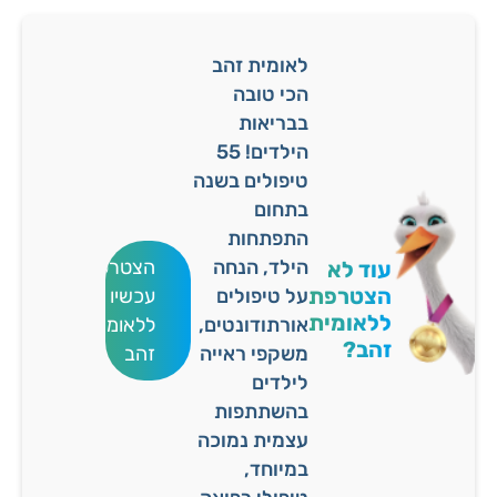
לאומית זהב
הכי טובה
בבריאות
הילדים! 55
טיפולים בשנה
בתחום
התפתחות
הילד, הנחה
הצטרפו
עוד לא
הצטרפת
על טיפולים
עכשיו
ללאומית
אורתודונטים,
ללאומית
זהב?
משקפי ראייה
זהב
לילדים
בהשתתפות
עצמית נמוכה
במיוחד,